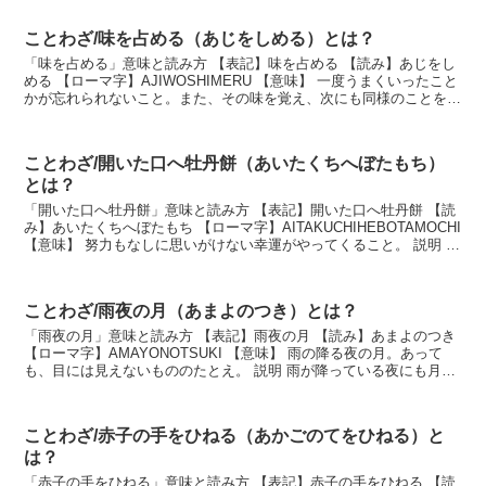
ことわざ/味を占める（あじをしめる）とは？
「味を占める」意味と読み方 【表記】味を占める 【読み】あじをし
める 【ローマ字】AJIWOSHIMERU 【意味】 一度うまくいったこと
かが忘れられないこと。また、その味を覚え、次にも同様のことを期
待すること。 説明 一度うまくいく...
ことわざ/開いた口へ牡丹餅（あいたくちへぼたもち）
とは？
「開いた口へ牡丹餅」意味と読み方 【表記】開いた口へ牡丹餅 【読
み】あいたくちへぼたもち 【ローマ字】AITAKUCHIHEBOTAMOCHI
【意味】 努力もなしに思いがけない幸運がやってくること。 説明 思
いがけない幸運が舞い込ん...
ことわざ/雨夜の月（あまよのつき）とは？
「雨夜の月」意味と読み方 【表記】雨夜の月 【読み】あまよのつき
【ローマ字】AMAYONOTSUKI 【意味】 雨の降る夜の月。あって
も、目には見えないもののたとえ。 説明 雨が降っている夜にも月は
あるが、目には見えないことから。想...
ことわざ/赤子の手をひねる（あかごのてをひねる）と
は？
「赤子の手をひねる」意味と読み方 【表記】赤子の手をひねる 【読