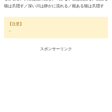
猫は爪隠す／深い川は静かに流れる／能ある猫は爪隠す
【注意】
－
スポンサーリンク