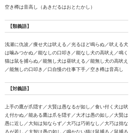
空き樽は音高し（あきだるはおとたかし）
【類義語】
浅瀬に仇波／痩せ犬は吠える／光るほど鳴らぬ／吠える犬
は噛みつかぬ／能なしの口叩き／能なし犬の高吠え／鳴く
猫は鼠を捕らぬ／能無し犬は昼吠える／能無し犬の高吠え
／能無しの口叩き／口自慢の仕事下手／空き樽は音高し
【対義語】
上手の鷹が爪隠す／大賢は愚なるが如し／食い付く犬は吠
え付かぬ／能ある鷹は爪を隠す／大才は愚の如し／大賢は
愚に近し／大知は知ならず／大巧は巧術なし／大巧は拙な
るが若し／大智は愚の如し／鳴かない猫は鼠捕る／鼠捕る