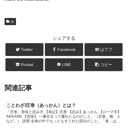
あ
シェアする
Twitter
Facebook
はてブ
Pocket
LINE
コピー
関連記事
ことわざ/圧巻（あっかん）とは？
「圧巻」意味と読み方 【表記】圧巻 【読み】あっかん 【ローマ字】
AKKANN 【意味】 一番目立って優れたもののこと。（言葉、物、人
など。） 説明 全体の中でもっともすぐれた部分のこと。「巻」は、
昔の中国の役人の試験の答案用紙。「圧...