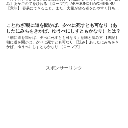
み】あかごのてをひねる 【ローマ字】AKAGONOTEWOHINERU
【意味】 容易にできること。また、力量が劣る者をたやすく打ち負
かすこと。 説明 赤ちゃんの手をひね...
ことわざ/朝に道を聞かば、夕べに死すとも可なり（あ
したにみちをきかば、ゆうべにしすともかなり）とは？
「朝に道を聞かば、夕べに死すとも可なり」意味と読み方 【表記】
朝に道を聞かば、夕べに死すとも可なり 【読み】あしたにみちをき
かば、ゆうべにしすともかなり 【ローマ字】
ASHITANIMICHIWOKIKABA,YUUBENISHISUTO...
スポンサーリンク