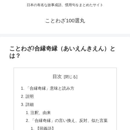
日本の有名な故事成語、慣用句をまとめたサイト
ことわざ100選丸
ことわざ/合縁奇縁（あいえんきえん）と
は？
目次
「合縁奇縁」意味と読み方
説明
詳細
注釈、由来
「合縁奇縁」の言い換え、反対、似た言葉
【同義語】