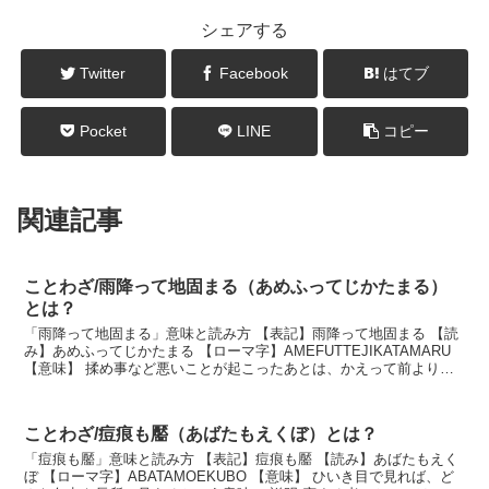
シェアする
Twitter
Facebook
はてブ
Pocket
LINE
コピー
関連記事
ことわざ/雨降って地固まる（あめふってじかたまる）
とは？
「雨降って地固まる」意味と読み方 【表記】雨降って地固まる 【読
み】あめふってじかたまる 【ローマ字】AMEFUTTEJIKATAMARU
【意味】 揉め事など悪いことが起こったあとは、かえって前よりも
よい状態になること。 説明 人は...
ことわざ/痘痕も靨（あばたもえくぼ）とは？
「痘痕も靨」意味と読み方 【表記】痘痕も靨 【読み】あばたもえく
ぼ 【ローマ字】ABATAMOEKUBO 【意味】 ひいき目で見れば、ど