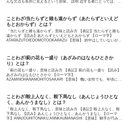
んな欠点も長所に見えるという意味。 説明 恋する者にとっては、相
手のあばたも、かわいいえくぼに見え...
ことわざ/当たらずと雖も遠からず（あたらずといえど
もとおからず）とは？
「当たらずと雖も遠からず」意味と読み方 【表記】当たらずと雖も
遠からず 【読み】あたらずといえどもとおからず 【ローマ字】
ATARAZUTOIEDOMOTOOKARAZU 【意味】 的中はしていないが、
だいたい推測どおりであること。 ...
ことわざ/薊の花も一盛り（あざみのはなもひとさか
り）とは？
「薊の花も一盛り」意味と読み方 【表記】薊の花も一盛り 【読み】
あざみのはなもひとさかり 【ローマ字】
AZAMINOHANAMOHITOSAKARI 【意味】 醜い女性でも、年頃にな
ればそれなりに美しくなり、魅力がでるものであるという意...
ことわざ/鞍上人なく、鞍下馬なし（あんじょうひとな
く、あんかうまなし）とは？
「鞍上人なく、鞍下馬なし」意味と読み方 【表記】鞍上人なく、鞍
下馬なし 【読み】あんじょうひとなく、あんかうまなし 【ローマ
字】ANNJOUHITONAKU,ANNKAUMANASHI 【意味】 騎手が巧みに
馬を乗り回すことで、乗り手と...