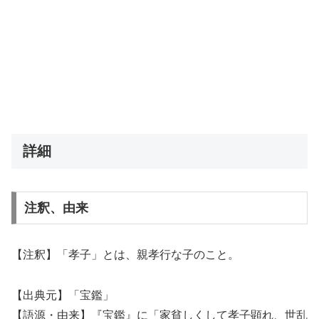
詳細
注釈、由来
【注釈】「孝子」とは、親孝行な子のこと。
【出典元】「宝鑑」
【語源・由来】『宝鑑』に「家貧しくして孝子顕れ、世乱