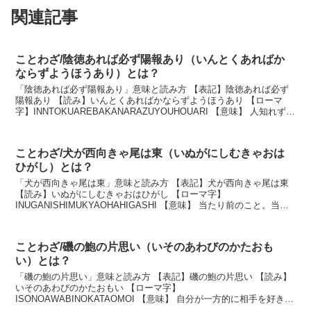
関連記事
ことわざ/陰徳あれば必ず陽報あり（いんとくあればか
ならずようほうあり）とは？
「陰徳あれば必ず陽報あり」意味と読み方 【表記】陰徳あれば必ず
陽報あり 【読み】いんとくあればかならずようほうあり 【ローマ
字】INNTOKUAREBAKANARAZUYOUHOUARI 【意味】 人知れず善
行を行えば、必ずよい報いがあ...
ことわざ/犬が西向きゃ尾は東（いぬがにしむきゃおは
ひがし）とは？
「犬が西向きゃ尾は東」意味と読み方 【表記】犬が西向きゃ尾は東
【読み】いぬがにしむきゃおはひがし 【ローマ字】
INUGANISHIMUKYAOHAHIGASHI 【意味】 当たり前のこと。当然
であること。 説明 犬が西を向けば、当然...
ことわざ/磯の鮑の片思い（いそのあわびのかたおも
い）とは？
「磯の鮑の片思い」意味と読み方 【表記】磯の鮑の片思い 【読み】
いそのあわびのかたおもい 【ローマ字】
ISONOAWABINOKATAOMOI 【意味】 自分が一方的に相手を好きだ
という意味。片思いをしゃれていうことわざ。 説明 自分...