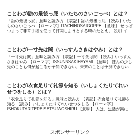
ことわざ/鼬の最後っ屁（いたちのさいごっぺ）とは？
「鼬の最後っ屁」意味と読み方 【表記】鼬の最後っ屁 【読み】いた
ちのさいごっぺ 【ローマ字】ITACHINOSAIGOPPE 【意味】 せっぱ
つまって非常手段を使って打開しようとする時のたとえ。 説明 イタ
チは追い詰められると、悪臭を...
ことわざ/一寸先は闇（いっすんさきはやみ）とは？
「一寸先は闇」意味と読み方 【表記】一寸先は闇 【読み】いっすん
さきはやみ 【ローマ字】ISSUNNSAKIHAYAMI 【意味】 ほんの少し
先のことも何が起こるか予知できない。未来のことは予測できないと
いう意味。 説明 目の前が真っ...
ことわざ/衣食足りて礼節を知る（いしょくたりてれい
せつをしる）とは？
「衣食足りて礼節を知る」意味と読み方 【表記】衣食足りて礼節を
知る 【読み】いしょくたりてれいせつをしる 【ローマ字】
ISHOKUTARITEREISETSUWOSHIRU 【意味】 人は、生活が楽にな
ってはじめて、礼儀に心を向ける余裕...
スポンサーリンク