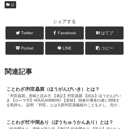
ほ
シェアする
Twitter
Facebook
はてブ
Pocket
LINE
コピー
関連記事
ことわざ/判官贔屓（ほうがんびいき）とは？
「判官贔屓」意味と読み方 【表記】判官贔屓 【読み】ほうがんびい
き 【ローマ字】HOUGANNBIIKI 【意味】 弱者や薄幸の者に同情す
る気持ち。 説明 「判官」とは九郎判官源義経のことをさし、兄の頼
朝より薄幸であった義経に、同情と...
ことわざ/忙中閑あり（ぼうちゅうかんあり）とは？
「忙中閑あり」意味と読み方 【表記】忙中閑あり 【読み】ぼうちゅ