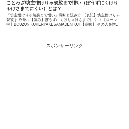
ことわざ/坊主憎けりゃ袈裟まで憎い（ぼうずにくけり
ゃけさまでにくい）とは？
「坊主憎けりゃ袈裟まで憎い」意味と読み方 【表記】坊主憎けりゃ
袈裟まで憎い 【読み】ぼうずにくけりゃけさまでにくい 【ローマ
字】BOUZUNIKUKERYAKESAMADENIKUI 【意味】 その人を憎む
あまり、その人に関る全てのもの...
スポンサーリンク