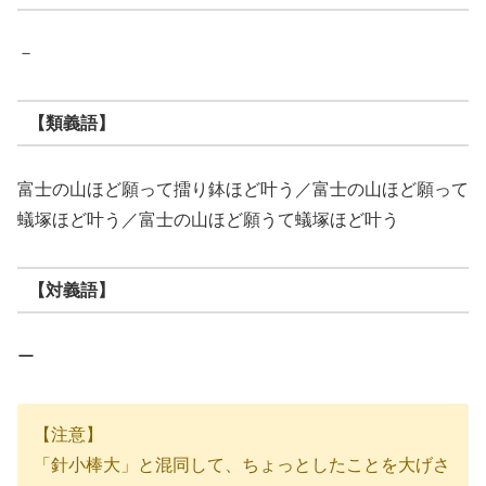
－
【類義語】
富士の山ほど願って擂り鉢ほど叶う／富士の山ほど願って
蟻塚ほど叶う／富士の山ほど願うて蟻塚ほど叶う
【対義語】
ー
【注意】
「針小棒大」と混同して、ちょっとしたことを大げさ