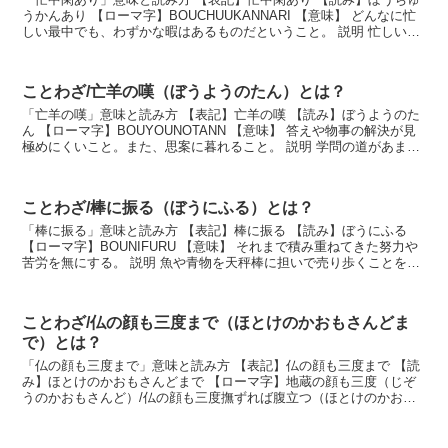
うかんあり 【ローマ字】BOUCHUUKANNARI 【意味】 どんなに忙
しい最中でも、わずかな暇はあるものだということ。 説明 忙しい中
にも、少しのひまや、ちょっと休憩...
ことわざ/亡羊の嘆（ぼうようのたん）とは？
「亡羊の嘆」意味と読み方 【表記】亡羊の嘆 【読み】ぼうようのた
ん 【ローマ字】BOUYOUNOTANN 【意味】 答えや物事の解決が見
極めにくいこと。また、思案に暮れること。 説明 学問の道があまり
にも幅広いため、真理をとらえること...
ことわざ/棒に振る（ぼうにふる）とは？
「棒に振る」意味と読み方 【表記】棒に振る 【読み】ぼうにふる
【ローマ字】BOUNIFURU 【意味】 それまで積み重ねてきた努力や
苦労を無にする。 説明 魚や青物を天秤棒に担いで売り歩くことを
「棒手振り（ぼてふり）」といった。手に...
ことわざ/仏の顔も三度まで（ほとけのかおもさんどま
で）とは？
「仏の顔も三度まで」意味と読み方 【表記】仏の顔も三度まで 【読
み】ほとけのかおもさんどまで 【ローマ字】地蔵の顔も三度（じぞ
うのかおもさんど）/仏の顔も三度撫ずれば腹立つ（ほとけのかおも
さんどなずればはらたつ） 【意味】 ...