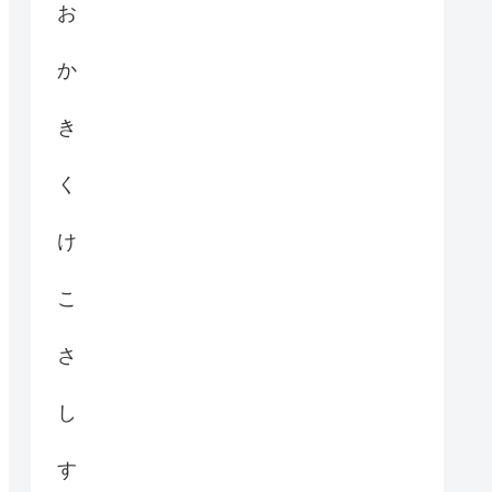
お
か
き
く
け
こ
さ
し
す