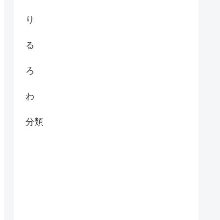
り
る
ろ
わ
分類