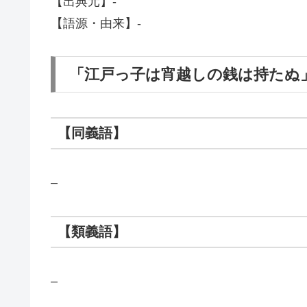
【出典元】-
【語源・由来】-
「江戸っ子は宵越しの銭は持たぬ
【同義語】
–
【類義語】
–