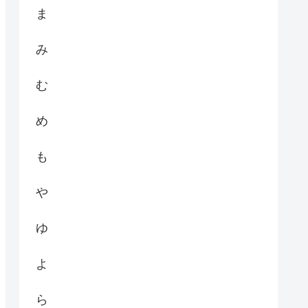
ま
み
む
め
も
や
ゆ
よ
ら