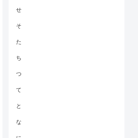
せ
そ
た
ち
つ
て
と
な