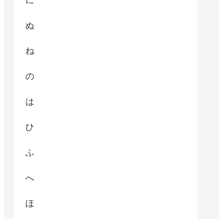
に
ぬ
ね
の
は
ひ
ふ
へ
ほ