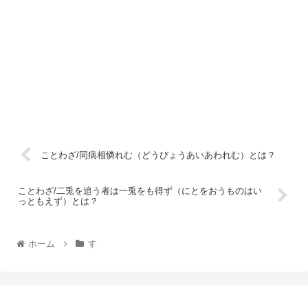
ことわざ/同病相憐れむ（どうびょうあいあわれむ）とは？
ことわざ/二兎を追う者は一兎をも得ず（にとをおうものはい
っともえず）とは？
ホーム
す