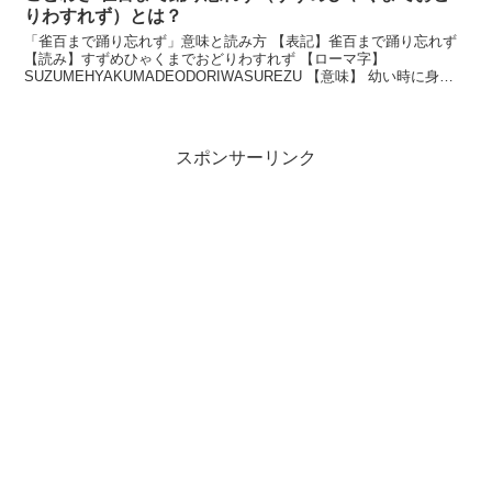
りわすれず）とは？
「雀百まで踊り忘れず」意味と読み方 【表記】雀百まで踊り忘れず
【読み】すずめひゃくまでおどりわすれず 【ローマ字】
SUZUMEHYAKUMADEODORIWASUREZU 【意味】 幼い時に身に
ついた習慣は、年をとってからも直らない。...
スポンサーリンク