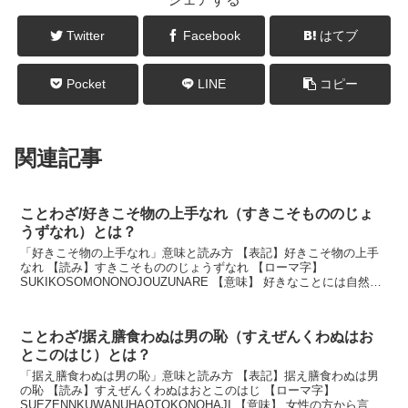
Twitter
Facebook
はてブ
Pocket
LINE
コピー
関連記事
ことわざ/好きこそ物の上手なれ（すきこそもののじょ
うずなれ）とは？
「好きこそ物の上手なれ」意味と読み方 【表記】好きこそ物の上手
なれ 【読み】すきこそもののじょうずなれ 【ローマ字】
SUKIKOSOMONONOJOUZUNARE 【意味】 好きなことには自然と
それに熱中するから、上達が早いという意味。...
ことわざ/据え膳食わぬは男の恥（すえぜんくわぬはお
とこのはじ）とは？
「据え膳食わぬは男の恥」意味と読み方 【表記】据え膳食わぬは男
の恥 【読み】すえぜんくわぬはおとこのはじ 【ローマ字】
SUEZENNKUWANUHAOTOKONOHAJI 【意味】 女性の方から言い