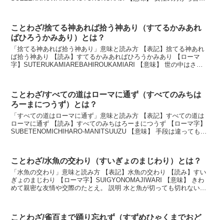
寄られたとき、それに応じないようでは男...
ことわざ/捨てる神あれば拾う神あり（すてるかみあれ
ばひろうかみあり）とは？
「捨てる神あれば拾う神あり」意味と読み方 【表記】捨てる神あれ
ば拾う神あり 【読み】すてるかみあればひろうかみあり 【ローマ
字】SUTERUKAMIAREBAHIROUKAMIARI 【意味】 世の中はさま
ざまだから、困ったことがあって...
ことわざ/すべての道はローマに通ず（すべてのみちは
ろーまにつうず）とは？
「すべての道はローマに通ず」意味と読み方 【表記】すべての道は
ローマに通ず 【読み】すべてのみちはろーまにつうず 【ローマ字】
SUBETENOMICHIHARO-MANITSUUZU 【意味】 手段は違っても、
目的は同じであること。また...
ことわざ/水魚の交わり（すいぎょのまじわり）とは？
「水魚の交わり」意味と読み方 【表記】水魚の交わり 【読み】すい
ぎょのまじわり 【ローマ字】SUIGYONOMAJIWARI 【意味】 きわ
めて親密な友情や交際のたとえ。 説明 水と魚が切っても切れない関
係にあるように、離れることが出...
ことわざ/雀百まで踊り忘れず（すずめひゃくまでおど