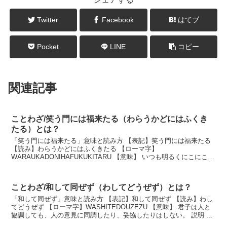
Twitter
Facebook
はてブ
Pocket
LINE
コピー
関連記事
ことわざ/笑う門には福来たる（わらうかどにはふくき
たる）とは？
「笑う門には福来たる」意味と読み方 【表記】笑う門には福来たる
【読み】わらうかどにはふくきたる 【ローマ字】
WARAUKADONIHAFUKUKITARU 【意味】 いつも明るくにこにこし
ている家庭には、自然と幸福が訪れるということ。...
ことわざ/和して同ぜず（わしてどうぜず）とは？
「和して同ぜず」意味と読み方 【表記】和して同ぜず 【読み】わし
てどうぜず 【ローマ字】WASHITEDOUZEZU 【意味】 君子は人と
協調しても、人の意見に同調したり、妥協したりはしない。 説明 す
ぐれた人物は、人と仲良くするが自...