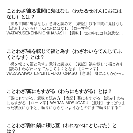
ことわざ/渡る世間に鬼はなし（わたるせけんにおには
なし）とは？
「渡る世間に鬼はなし」意味と読み方 【表記】渡る世間に鬼はなし
【読み】わたるせけんにおにはなし 【ローマ字】
WATARUSEKENNNIONIHANASHI 【意味】 世の中には無慈悲な人
ばかりではなく、情け深い人もいるという意味。 ...
ことわざ/禍を転じて福と為す（わざわいをてんじてふ
くとなす）とは？
「禍を転じて福と為す」意味と読み方 【表記】禍を転じて福と為す
【読み】わざわいをてんじてふくとなす 【ローマ字】
WAZAWAIWOTENNJITEFUKUTONASU 【意味】 身にふりかかった
災難を、自分の役に立つようにすること。 ...
ことわざ/藁にもすがる（わらにもすがる）とは？
「藁にもすがる」意味と読み方 【表記】藁にもすがる 【読み】わら
にもすがる 【ローマ字】WARANIMOSUGARU 【意味】 せっぱつま
った状況になると、頼りにならないようなものにまで頼りにするこ
と。 説明 溺れたときに藁にすがって...
ことわざ/割れ鍋に綴じ蓋（われなべにとじぶた）と
は？