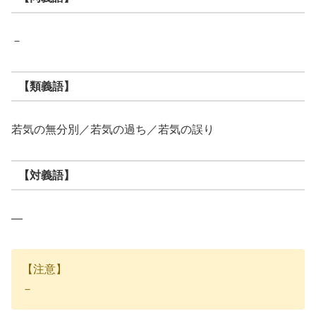
－
【類義語】
若気の無分別／若気の過ち／若気の誤り
【対義語】
―
【注意】
－