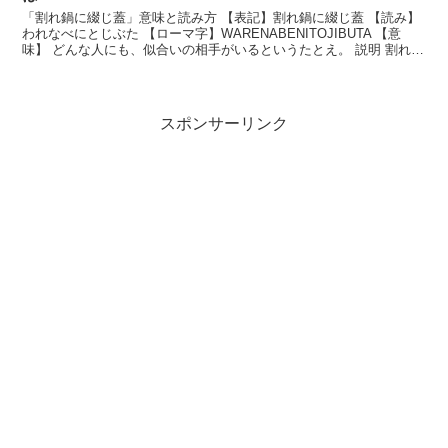
「割れ鍋に綴じ蓋」意味と読み方 【表記】割れ鍋に綴じ蓋 【読み】
われなべにとじぶた 【ローマ字】WARENABENITOJIBUTA 【意
味】 どんな人にも、似合いの相手がいるというたとえ。 説明 割れ鍋
とは、欠けた土鍋のことを言う。...
スポンサーリンク