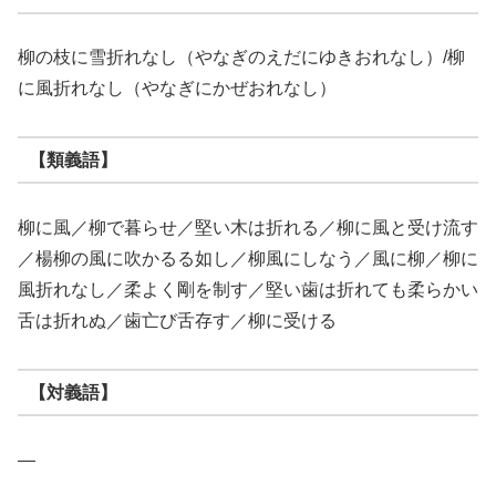
柳の枝に雪折れなし（やなぎのえだにゆきおれなし）/柳
に風折れなし（やなぎにかぜおれなし）
【類義語】
柳に風／柳で暮らせ／堅い木は折れる／柳に風と受け流す
／楊柳の風に吹かるる如し／柳風にしなう／風に柳／柳に
風折れなし／柔よく剛を制す／堅い歯は折れても柔らかい
舌は折れぬ／歯亡び舌存す／柳に受ける
【対義語】
―