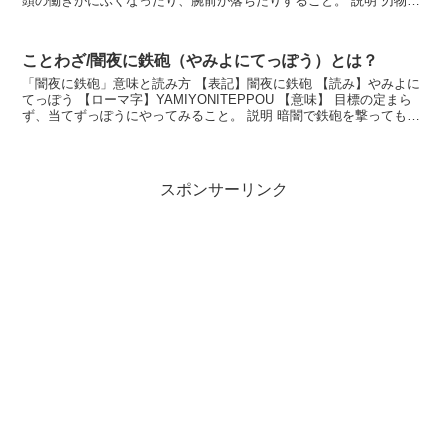
頭の働きがにぶくなったり、腕前が落ちたりすること。 説明 刃物に
焼き入れをするときに、火が回りすぎ...
ことわざ/闇夜に鉄砲（やみよにてっぽう）とは？
「闇夜に鉄砲」意味と読み方 【表記】闇夜に鉄砲 【読み】やみよに
てっぽう 【ローマ字】YAMIYONITEPPOU 【意味】 目標の定まら
ず、当てずっぽうにやってみること。 説明 暗闇で鉄砲を撃っても目
標を定めようがないことから、向こ...
スポンサーリンク