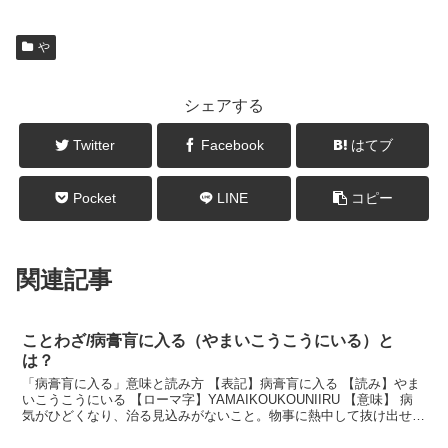
や
シェアする
Twitter
Facebook
はてブ
Pocket
LINE
コピー
関連記事
ことわざ/病膏肓に入る（やまいこうこうにいる）と
は？
「病膏肓に入る」意味と読み方 【表記】病膏肓に入る 【読み】やま
いこうこうにいる 【ローマ字】YAMAIKOUKOUNIIRU 【意味】 病
気がひどくなり、治る見込みがないこと。物事に熱中して抜け出せな
くなるたとえ。 説明 「膏」と「...