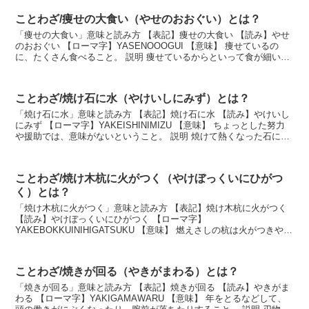
ことわざ/痩せの大食い（やせのおおぐい）とは？
「痩せの大食い」意味と読み方 【表記】痩せの大食い 【読み】やせ
のおおぐい 【ローマ字】YASENOOOGUI 【意味】 痩せているの
に、たくさん食べること。 説明 痩せているからといって食が細いと
いうわけではなく、意外と痩せている人...
ことわざ/焼け石に水（やけいしにみず）とは？
「焼け石に水」意味と読み方 【表記】焼け石に水 【読み】やけいし
にみず 【ローマ字】YAKEISHINIMIZU 【意味】 ちょっとした努力
や援助では、意味がないということ。 説明 焼けて熱くなった石に
少々の水をかけたところで、水は蒸...
ことわざ/焼け木杭に火がつく（やけぼっくいにひがつ
く）とは？
「焼け木杭に火がつく」意味と読み方 【表記】焼け木杭に火がつく
【読み】やけぼっくいにひがつく 【ローマ字】
YAKEBOKKUINIHIGATSUKU 【意味】 燃えさしの杭は火がつきやす
いことから、以前関係のあった者同士が、再び元の関...
ことわざ/焼きが回る（やきがまわる）とは？
「焼きが回る」意味と読み方 【表記】焼きが回る 【読み】やきがま
わる 【ローマ字】YAKIGAMAWARU 【意味】 年をとるなどして、