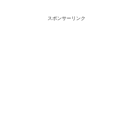
っても、ときにはつまづき倒れること...
スポンサーリンク