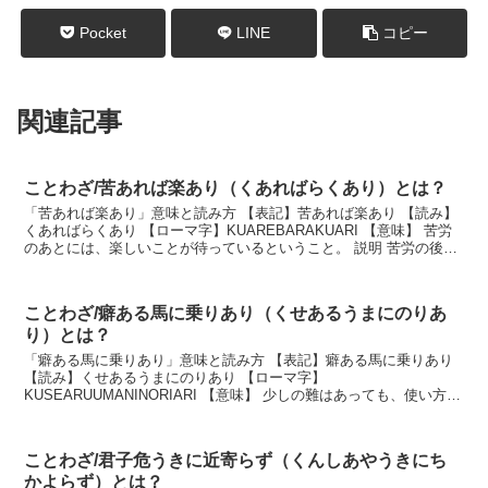
Pocket
LINE
コピー
関連記事
ことわざ/苦あれば楽あり（くあればらくあり）とは？
「苦あれば楽あり」意味と読み方 【表記】苦あれば楽あり 【読み】
くあればらくあり 【ローマ字】KUAREBARAKUARI 【意味】 苦労
のあとには、楽しいことが待っているということ。 説明 苦労の後に
は、必ず楽しいことがあるはずだと...
ことわざ/癖ある馬に乗りあり（くせあるうまにのりあ
り）とは？
「癖ある馬に乗りあり」意味と読み方 【表記】癖ある馬に乗りあり
【読み】くせあるうまにのりあり 【ローマ字】
KUSEARUUMANINORIARI 【意味】 少しの難はあっても、使い方次
第でどうにかなるということ。 説明 一癖ある者で...
ことわざ/君子危うきに近寄らず（くんしあやうきにち
かよらず）とは？