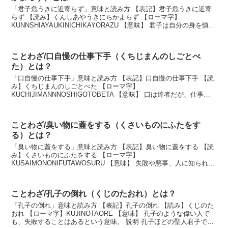
「君子危うきに近寄らず」意味と読み方 【表記】君子危うきに近寄
らず 【読み】くんしあやうきにちかよらず 【ローマ字】
KUNNSHIAYAUKINICHIKAYORAZU 【意味】 君子は自分の身を慎
み、最初から危ないことを避けるという意...
ことわざ/口自慢の仕事下手（くちじまんのしごとべ
た）とは？
「口自慢の仕事下手」意味と読み方 【表記】口自慢の仕事下手 【読
み】くちじまんのしごとべた 【ローマ字】
KUCHIJIMANNNOSHIGOTOBETA 【意味】 口は達者だが、仕事は
さっぱりできないこと。 説明 口だけは達者だが、仕...
ことわざ/臭い物に蓋をする（くさいものにふたをす
る）とは？
「臭い物に蓋をする」意味と読み方 【表記】臭い物に蓋をする 【読
み】くさいものにふたをする 【ローマ字】
KUSAIMONONIFUTAWOSURU 【意味】 失敗や悪事、人に知られた
くない事柄を一時しのぎの手段で隠そうとすること。 説...
ことわざ/孔子の倒れ（くじのたおれ）とは？
「孔子の倒れ」意味と読み方 【表記】孔子の倒れ 【読み】くじのた
おれ 【ローマ字】KUJINOTAORE 【意味】 孔子のような偉い人で
も、失敗することはあるという意味。 説明 孔子ほどの聖人君子であ