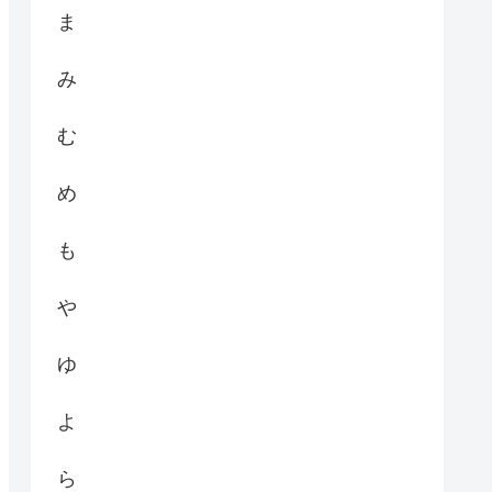
ま
み
む
め
も
や
ゆ
よ
ら