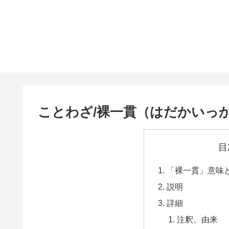
ことわざ/裸一貫（はだかいっ
目
「裸一貫」意味
説明
詳細
注釈、由来