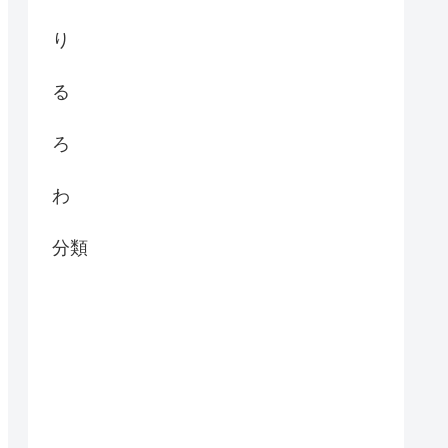
り
る
ろ
わ
分類