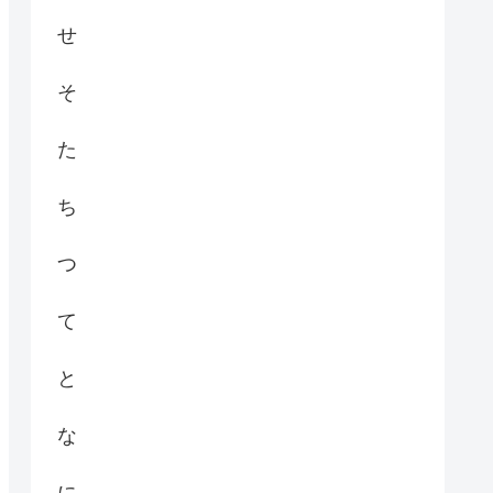
せ
そ
た
ち
つ
て
と
な