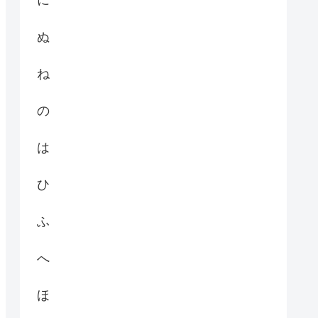
に
ぬ
ね
の
は
ひ
ふ
へ
ほ