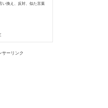
言い換え、反対、似た言葉
文
ンサーリンク