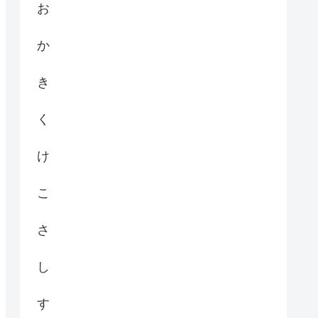
お
か
き
く
け
こ
さ
し
す