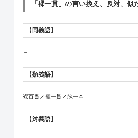
「裸一貫」の言い換え、反対、似
【同義語】
－
【類義語】
裸百貫／褌一貫／腕一本
【対義語】