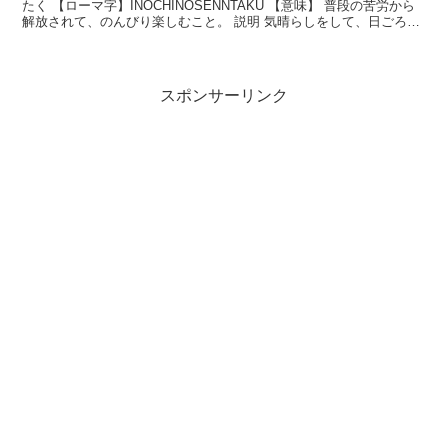
たく 【ローマ字】INOCHINOSENNTAKU 【意味】 普段の苦労から
解放されて、のんびり楽しむこと。 説明 気晴らしをして、日ごろの
苦労から解放されること。日頃の...
スポンサーリンク