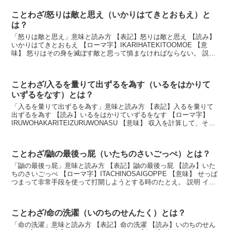
ことわざ/怒りは敵と思え（いかりはてきとおもえ）と
は？
「怒りは敵と思え」意味と読み方 【表記】怒りは敵と思え 【読み】
いかりはてきとおもえ 【ローマ字】IKARIHATEKITOOMOE 【意
味】 怒りはその身を滅ぼす敵と思って慎まなければならない。 説明
怒りは慎むべきであるという戒め...
ことわざ/入るを量りて出ずるを為す（いるをはかりて
いずるをなす）とは？
「入るを量りて出ずるを為す」意味と読み方 【表記】入るを量りて
出ずるを為す 【読み】いるをはかりていずるをなす 【ローマ字】
IRUWOHAKARITEIZURUWONASU 【意味】 収入を計算して、それ
によって支出を計画すること。 ...
ことわざ/鼬の最後っ屁（いたちのさいごっぺ）とは？
「鼬の最後っ屁」意味と読み方 【表記】鼬の最後っ屁 【読み】いた
ちのさいごっぺ 【ローマ字】ITACHINOSAIGOPPE 【意味】 せっぱ
つまって非常手段を使って打開しようとする時のたとえ。 説明 イタ
チは追い詰められると、悪臭を...
ことわざ/命の洗濯（いのちのせんたく）とは？
「命の洗濯」意味と読み方 【表記】命の洗濯 【読み】いのちのせん