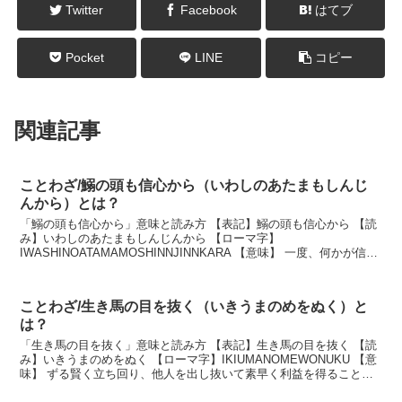
Twitter
Facebook
はてブ
Pocket
LINE
コピー
関連記事
ことわざ/鰯の頭も信心から（いわしのあたまもしんじ
んから）とは？
「鰯の頭も信心から」意味と読み方 【表記】鰯の頭も信心から 【読
み】いわしのあたまもしんじんから 【ローマ字】
IWASHINOATAMAMOSHINNJINNKARA 【意味】 一度、何かが信仰
の対象となってしまえば、ありがたいものに思...
ことわざ/生き馬の目を抜く（いきうまのめをぬく）と
は？
「生き馬の目を抜く」意味と読み方 【表記】生き馬の目を抜く 【読
み】いきうまのめをぬく 【ローマ字】IKIUMANOMEWONUKU 【意
味】 ずる賢く立ち回り、他人を出し抜いて素早く利益を得ること。
油断のない様子。 説明 生きている...