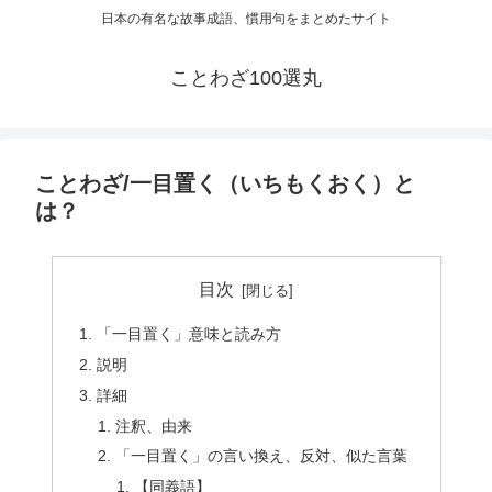
日本の有名な故事成語、慣用句をまとめたサイト
ことわざ100選丸
ことわざ/一目置く（いちもくおく）と
は？
目次
「一目置く」意味と読み方
説明
詳細
注釈、由来
「一目置く」の言い換え、反対、似た言葉
【同義語】