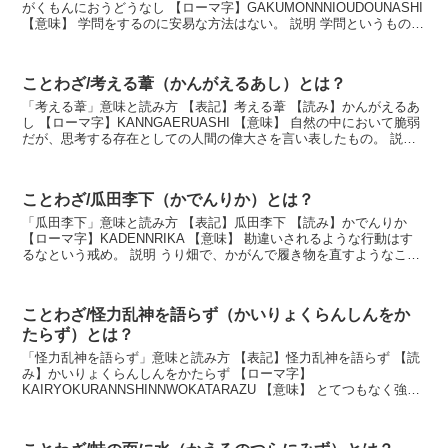
がくもんにおうどうなし 【ローマ字】GAKUMONNNIOUDOUNASHI
【意味】 学問をするのに安易な方法はない。 説明 学問というもの
は、段階を追って学んでいかな...
ことわざ/考える葦（かんがえるあし）とは？
「考える葦」意味と読み方 【表記】考える葦 【読み】かんがえるあ
し 【ローマ字】KANNGAERUASHI 【意味】 自然の中において脆弱
だが、思考する存在としての人間の偉大さを言い表したもの。 説明
人間とは孤独で弱い生き物だが、考...
ことわざ/瓜田李下（かでんりか）とは？
「瓜田李下」意味と読み方 【表記】瓜田李下 【読み】かでんりか
【ローマ字】KADENNRIKA 【意味】 勘違いされるような行動はす
るなという戒め。 説明 うり畑で、かがんで履き物を直すようなこと
をすれば、うりを盗んでいると疑われる...
ことわざ/怪力乱神を語らず（かいりょくらんしんをか
たらず）とは？
「怪力乱神を語らず」意味と読み方 【表記】怪力乱神を語らず 【読
み】かいりょくらんしんをかたらず 【ローマ字】
KAIRYOKURANNSHINNWOKATARAZU 【意味】 とてつもなく強い
存在であったとしても、不確かなものは口にしな...