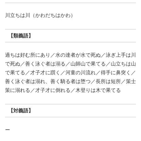
川立ちは川（かわだちはかわ）
【類義語】
過ちは好む所にあり／水の達者が水で死ぬ／泳ぎ上手は川
で死ぬ／善く泳ぐ者は溺る／山師山で果てる／山立ちは山
で果てる／才子才に躓く／河童の川流れ／得手に鼻突く／
善く泳ぐ者は溺れ、善く騎る者は堕つ／長所は短所／策士
策に溺れる／才子才に倒れる／木登りは木で果てる
【対義語】
ー