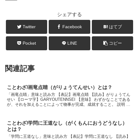
シェアする
Twitter
Facebook
はてブ
Pocket
LINE
コピー
関連記事
ことわざ/画竜点睛（がりょうてんせい）とは？
「画竜点睛」意味と読み方 【表記】画竜点睛 【読み】がりょうてん
せい 【ローマ字】GARYOUTENNSEI 【意味】 わずかなことである
が、それを加えることによって物事が完成、成就すること。 説明 多
く「画竜点睛を欠く」の形で用いら...
ことわざ/学問に王道なし（がくもんにおうどうなし）
とは？
「学問に王道なし」意味と読み方 【表記】学問に王道なし 【読み】