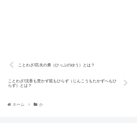
ことわざ/匹夫の勇（ひっぷのゆう）とは？
ことわざ/沈香も焚かず屁もひらず（じんこうもたかずへもひ
らず）とは？
ホーム
か