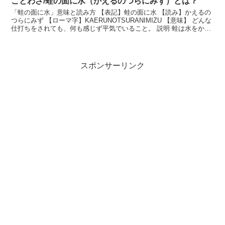
ことわざ/蛙の面に水（かえるのつらにみず）とは？
「蛙の面に水」意味と読み方 【表記】蛙の面に水 【読み】かえるの
つらにみず 【ローマ字】KAERUNOTSURANIMIZU 【意味】 どんな
仕打ちをされても、何も感じず平気でいること。 説明 蛙は水をかけ
られても少しも嫌がらないこと...
スポンサーリンク