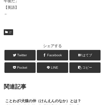
牛後だ」
【英語】
－
け
シェアする
Twitter
Facebook
はてブ
Pocket
LINE
コピー
関連記事
ことわざ/犬猿の仲（けんえんのなか）とは？