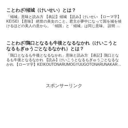
ことわざ/傾城（けいせい）とは？
「傾城」意味と読み方 【表記】傾城 【読み】けいせい 【ローマ字】
KEISEI 【意味】 絶世の美女のこと。君主が夢中になって国を城を傾
けるほどの美人の意から。「傾国」と「傾城」は同じ意味。 説明 古
代中国より美しい女は国を滅ぼすほど...
ことわざ/鶏口となるも牛後となるなかれ（けいこうと
なるもぎゅうごとなるなかれ）とは？
「鶏口となるも牛後となるなかれ」意味と読み方 【表記】鶏口とな
るも牛後となるなかれ 【読み】けいこうとなるもぎゅうごとなるな
かれ 【ローマ字】KEIKOUTONARUMOGYUUGOTONARUNAKARE
【意味】 たとえ小さな集団で...
スポンサーリンク