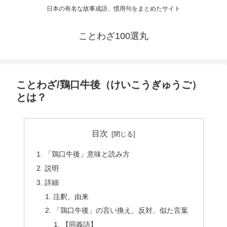
日本の有名な故事成語、慣用句をまとめたサイト
ことわざ100選丸
ことわざ/鶏口牛後（けいこうぎゅうご）
とは？
目次
「鶏口牛後」意味と読み方
説明
詳細
注釈、由来
「鶏口牛後」の言い換え、反対、似た言葉
【同義語】