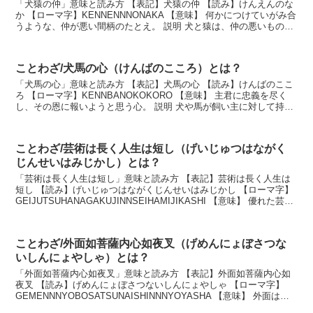
「犬猿の仲」意味と読み方 【表記】犬猿の仲 【読み】けんえんのな
か 【ローマ字】KENNENNNONAKA 【意味】 何かにつけていがみ合
うような、仲が悪い間柄のたとえ。 説明 犬と猿は、仲の悪いものの
代名詞とされていることから。仲の...
ことわざ/犬馬の心（けんばのこころ）とは？
「犬馬の心」意味と読み方 【表記】犬馬の心 【読み】けんばのここ
ろ 【ローマ字】KENNBANOKOKORO 【意味】 主君に忠義を尽く
し、その恩に報いようと思う心。 説明 犬や馬が飼い主に対して持っ
ている服従の気持ちから。主君に対し...
ことわざ/芸術は長く人生は短し（げいじゅつはながく
じんせいはみじかし）とは？
「芸術は長く人生は短し」意味と読み方 【表記】芸術は長く人生は
短し 【読み】げいじゅつはながくじんせいはみじかし 【ローマ字】
GEIJUTSUHANAGAKUJINNSEIHAMIJIKASHI 【意味】 優れた芸術
作品は作者の死後も永...
ことわざ/外面如菩薩内心如夜叉（げめんにょぼさつな
いしんにょやしゃ）とは？
「外面如菩薩内心如夜叉」意味と読み方 【表記】外面如菩薩内心如
夜叉 【読み】げめんにょぼさつないしんにょやしゃ 【ローマ字】
GEMENNNYOBOSATSUNAISHINNNYOYASHA 【意味】 外面は菩
薩のようにやさしく美しいが、...