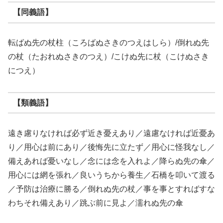
【同義語】
転ばぬ先の杖柱（ころばぬさきのつえはしら）/倒れぬ先
の杖（たおれぬさきのつえ）/こけぬ先に杖（こけぬさき
につえ）
【類義語】
遠き慮りなければ必ず近き憂えあり／遠慮なければ近憂あ
り／用心は前にあり／後悔先に立たず／用心に怪我なし／
備えあれば憂いなし／念には念を入れよ／降らぬ先の傘／
用心には網を張れ／良いうちから養生／石橋を叩いて渡る
／予防は治療に勝る／倒れぬ先の杖／事を事とすればすな
わちそれ備えあり／跳ぶ前に見よ／濡れぬ先の傘