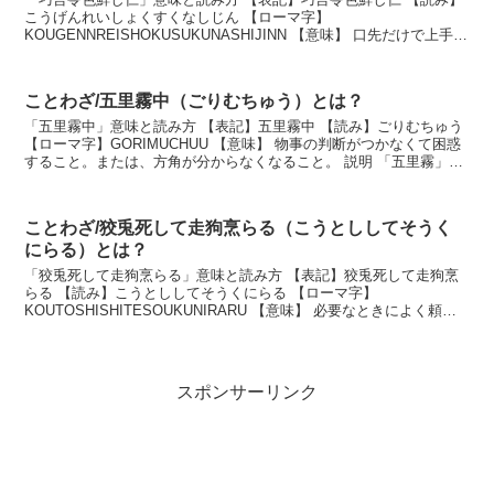
こうげんれいしょくすくなしじん 【ローマ字】
KOUGENNREISHOKUSUKUNASHIJINN 【意味】 口先だけで上手を
言い、表情をとりつくろって人に気に入られよう...
ことわざ/五里霧中（ごりむちゅう）とは？
「五里霧中」意味と読み方 【表記】五里霧中 【読み】ごりむちゅう
【ローマ字】GORIMUCHUU 【意味】 物事の判断がつかなくて困惑
すること。または、方角が分からなくなること。 説明 「五里霧」と
は、五里四方に立ち込める深い霧とい...
ことわざ/狡兎死して走狗烹らる（こうとししてそうく
にらる）とは？
「狡兎死して走狗烹らる」意味と読み方 【表記】狡兎死して走狗烹
らる 【読み】こうとししてそうくにらる 【ローマ字】
KOUTOSHISHITESOUKUNIRARU 【意味】 必要なときによく頼ら
れていても、いらなくなると簡単に捨てられて...
スポンサーリンク