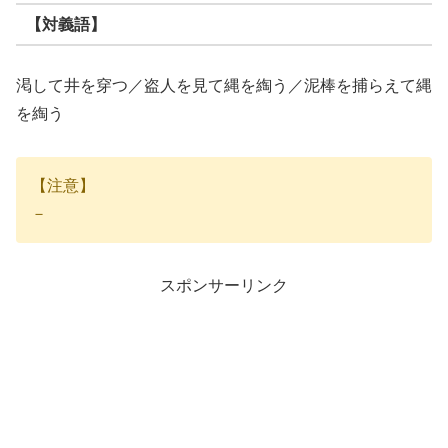
【対義語】
渇して井を穿つ／盗人を見て縄を綯う／泥棒を捕らえて縄
を綯う
【注意】
－
スポンサーリンク