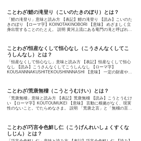
ことわざ/鯉の滝登り（こいのたきのぼり）とは？
「鯉の滝登り」意味と読み方 【表記】鯉の滝登り 【読み】こいのた
きのぼり 【ローマ字】KOINOTAKINOBORI 【意味】 めざましく立
身出世することのたとえ。 説明 黄河上流にある竜門の滝と呼ばれる
急流を登りきれた鯉は、竜になる...
ことわざ/恒産なくして恒心なし（こうさんなくしてこ
うしんなし）とは？
「恒産なくして恒心なし」意味と読み方 【表記】恒産なくして恒心
なし 【読み】こうさんなくしてこうしんなし 【ローマ字】
KOUSANNNAKUSHITEKOUSHINNNASHI 【意味】 一定の財産や生
業のない者は、定まった正しい心がな...
ことわざ/荒唐無稽（こうとうむけい）とは？
「荒唐無稽」意味と読み方 【表記】荒唐無稽 【読み】こうとうむけ
い 【ローマ字】KOUTOUMUKEI 【意味】 言動に根拠がなく、現実
性のないこと。でたらめなさま。 説明 「荒唐之言」と「無稽の言」
とが一緒になり出来たことばで、「無...
ことわざ/巧言令色鮮し仁（こうげんれいしょくすくな
しじん）とは？
「巧言令色鮮し仁」意味と読み方 【表記】巧言令色鮮し仁 【読み】