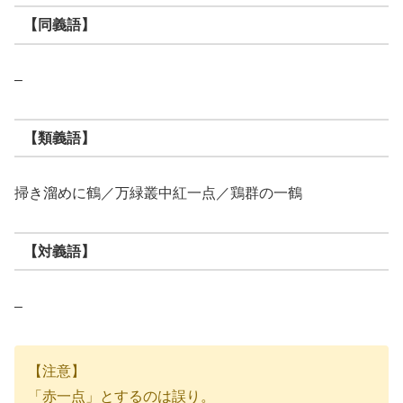
【同義語】
–
【類義語】
掃き溜めに鶴／万緑叢中紅一点／鶏群の一鶴
【対義語】
–
【注意】
「赤一点」とするのは誤り。