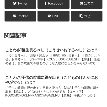
Twitter
Facebook
はてブ
Pocket
LINE
コピー
関連記事
ことわざ/後生畏るべし（こうせいおそるべし）とは？
「後生畏るべし」意味と読み方 【表記】後生畏るべし 【読み】こう
せいおそるべし 【ローマ字】KOUSEIOSORUBESHI 【意味】 後進
の者は、努力次第で今後どのような人物になるか分からないので、お
それるに値する。 説明 若い人は...
ことわざ/子供の喧嘩に親が出る（こどものけんかにお
やがでる）とは？
「子供の喧嘩に親が出る」意味と読み方 【表記】子供の喧嘩に親が
出る 【読み】こどものけんかにおやがでる 【ローマ字】
KODOMONOKENNKANIOYAGADERU 【意味】 子供どうしのけん
かに親が口出しをすること。また、つまらない...