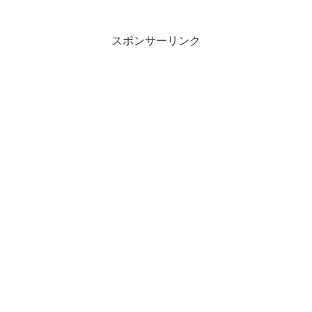
説明 転んでから杖を用意しても何...
スポンサーリンク