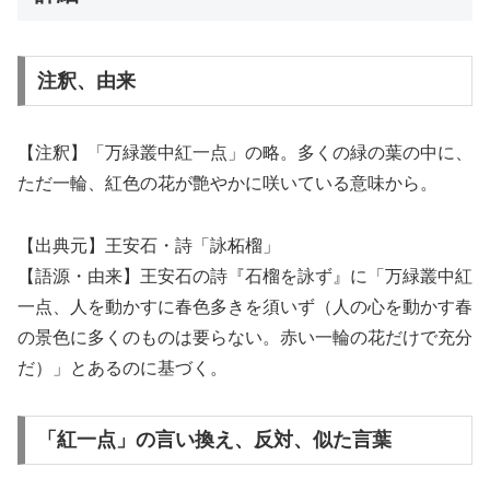
注釈、由来
【注釈】「万緑叢中紅一点」の略。多くの緑の葉の中に、
ただ一輪、紅色の花が艶やかに咲いている意味から。
【出典元】王安石・詩「詠柘榴」
【語源・由来】王安石の詩『石榴を詠ず』に「万緑叢中紅
一点、人を動かすに春色多きを須いず（人の心を動かす春
の景色に多くのものは要らない。赤い一輪の花だけで充分
だ）」とあるのに基づく。
「紅一点」の言い換え、反対、似た言葉