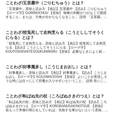
ことわざ/五里霧中（ごりむちゅう）とは？
「五里霧中」意味と読み方 【表記】五里霧中 【読み】ごりむちゅう
【ローマ字】GORIMUCHUU 【意味】 物事の判断がつかなくて困惑
すること。または、方角が分からなくなること。 説明 「五里霧」と
は、五里四方に立ち込める深い霧とい...
ことわざ/狡兎死して走狗烹らる（こうとししてそうく
にらる）とは？
「狡兎死して走狗烹らる」意味と読み方 【表記】狡兎死して走狗烹
らる 【読み】こうとししてそうくにらる 【ローマ字】
KOUTOSHISHITESOUKUNIRARU 【意味】 必要なときによく頼ら
れていても、いらなくなると簡単に捨てられて...
ことわざ/好事魔多し（こうじまおおし）とは？
「好事魔多し」意味と読み方 【表記】好事魔多し 【読み】こうじま
おおし 【ローマ字】KOUJIMAOOSHI 【意味】 よいことが実現しそ
うな時には往々にして邪魔が入りやすいということ。 説明 良いこと
には邪魔が入りやすいものだから、...
ことわざ/転ばぬ先の杖（ころばぬさきのつえ）とは？
「転ばぬ先の杖」意味と読み方 【表記】転ばぬ先の杖 【読み】ころ
ばぬさきのつえ 【ローマ字】KOROBANUSAKINOTSUE 【意味】
前もって準備や用心をしていれば、失敗する事がないという意味。