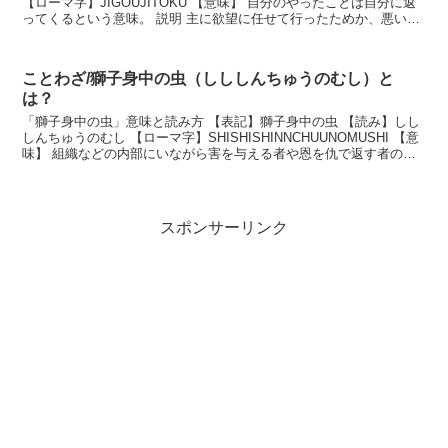
【ローマ字】JIGOUJITOKU 【意味】 自分のやったことは自分に返
ってくるという意味。 説明 主に欲望に任せて行ったためか、悪い結
果になってしまった時に使われる。...
ことわざ/獅子身中の虫（しししんちゅうのむし）と
は？
「獅子身中の虫」意味と読み方 【表記】獅子身中の虫 【読み】しし
しんちゅうのむし 【ローマ字】SHISHISHINNCHUUNOMUSHI 【意
味】 組織などの内部にいながら害を与える者や恩を仇で返す者のた
とえ。 説明 獅子の体内に寄...
スポンサーリンク