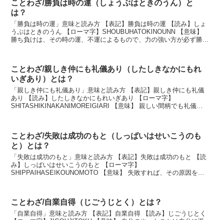
ことわざ/勝負は時の運（しょうぶはときのうん）と
は？
「勝負は時の運」意味と読み方 【表記】勝負は時の運 【読み】しょ
うぶはときのうん 【ローマ字】SHOUBUHATOKINOUNN 【意味】
勝ち負けは、その時の運、不運によるもので、力の強い方が必ず勝つ
とは限らないという意味。 説明 ...
ことわざ/親しき仲にも礼儀あり（したしきなかにもれ
いぎあり）とは？
「親しき仲にも礼儀あり」意味と読み方 【表記】親しき仲にも礼儀
あり 【読み】したしきなかにもれいぎあり 【ローマ字】
SHITASHIKINAKANIMOREIGIARI 【意味】 親しい間柄でも礼儀を
重んじるべきであるという意味。 説...
ことわざ/失敗は成功のもと（しっぱいはせいこうのも
と）とは？
「失敗は成功のもと」意味と読み方 【表記】失敗は成功のもと 【読
み】しっぱいはせいこうのもと 【ローマ字】
SHIPPAIHASEIKOUNOMOTO 【意味】 失敗すれば、その原因を明
らかにし、方法や欠点を改めるので、その後の成功へとつ...
ことわざ/自業自得（じごうじとく）とは？
「自業自得」意味と読み方 【表記】自業自得 【読み】じごうじとく