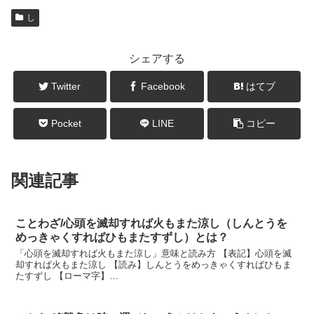
し
シェアする
Twitter
Facebook
はてブ
Pocket
LINE
コピー
関連記事
ことわざ/心頭を滅却すれば火もまた涼し（しんとうを
めっきゃくすればひもまたすずし）とは？
「心頭を滅却すれば火もまた涼し」意味と読み方 【表記】心頭を滅
却すれば火もまた涼し 【読み】しんとうをめっきゃくすればひもま
たすずし 【ローマ字】
SHINNTOUWOMEKKYAKUSUREBAHIMOMATASUZUSHI 【意味】
...