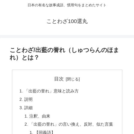
日本の有名な故事成語、慣用句をまとめたサイト
ことわざ100選丸
ことわざ/出藍の誉れ（しゅつらんのほま
れ）とは？
目次
「出藍の誉れ」意味と読み方
説明
詳細
注釈、由来
「出藍の誉れ」の言い換え、反対、似た言葉
【同義語】