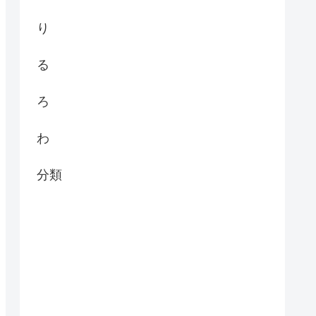
り
る
ろ
わ
分類