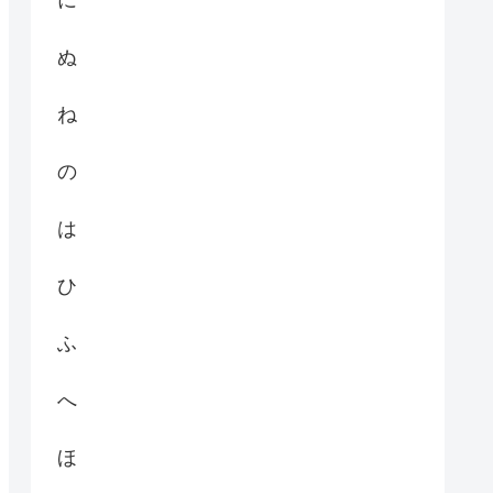
に
ぬ
ね
の
は
ひ
ふ
へ
ほ