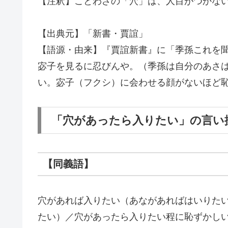
【注釈】ことわざの「穴」は、人目がつかな
【出典元】「新書・賈誼」
【語源・由来】『賈誼新書』に「季孫これを
宓子を見るに忍びんや。（季孫は自分のあさ
い。宓子（フクシ）に会わせる顔がないほど
「穴があったら入りたい」の言い
【同義語】
穴があれば入りたい（あながあればはいりた
たい）／穴があったら入りたい程に恥ずかし