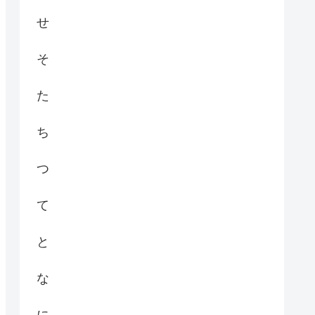
せ
そ
た
ち
つ
て
と
な