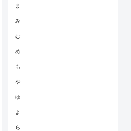
ま
み
む
め
も
や
ゆ
よ
ら