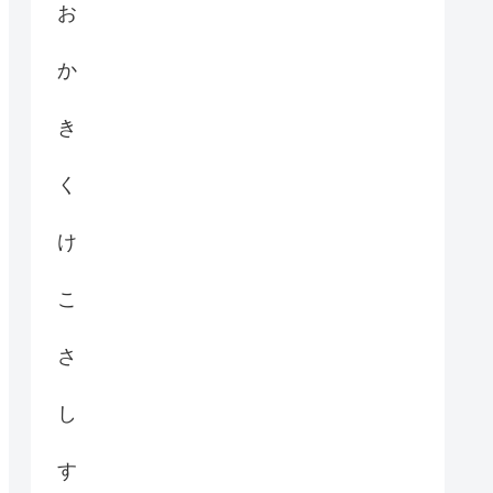
お
か
き
く
け
こ
さ
し
す