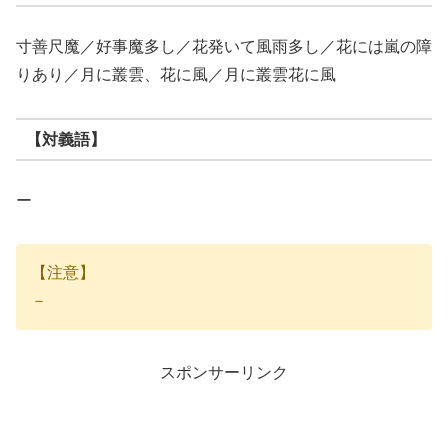
寸善尺魔／好事魔多し／花発いて風雨多し／花には嵐の障
りあり／月に叢雲、花に風／月に叢雲花に風
【対義語】
ー
【注意】
－
スポンサーリンク