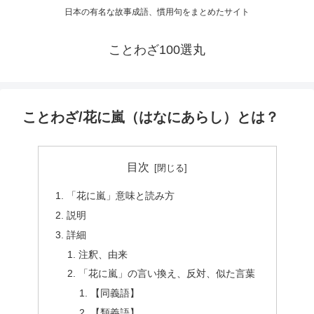
日本の有名な故事成語、慣用句をまとめたサイト
ことわざ100選丸
ことわざ/花に嵐（はなにあらし）とは？
目次
「花に嵐」意味と読み方
説明
詳細
注釈、由来
「花に嵐」の言い換え、反対、似た言葉
【同義語】
【類義語】