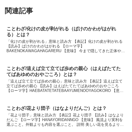
関連記事
ことわざ/化けの皮が剥がれる（ばけのかわがはがれ
る）とは？
「化けの皮が剥がれる」意味と読み方 【表記】化けの皮が剥がれる
【読み】ばけのかわがはがれる 【ローマ字】
BAKENOKAWAGAHAGARERU 【意味】 今まで隠してきた正体や本
性がばれてしまうこと。 説明 「化けの皮」は、素性や...
ことわざ/這えば立て立てば歩めの親心（はえばたてた
てばあゆめのおやごころ）とは？
「這えば立て立てば歩めの親心」意味と読み方 【表記】這えば立て
立てば歩めの親心 【読み】はえばたてたてばあゆめのおやごころ
【ローマ字】HAEBATATETATEBAAYUMENOOYAGOKORO 【意
味】 我が子の成長を待ち望む親の...
ことわざ/花より団子（はなよりだんご）とは？
「花より団子」意味と読み方 【表記】花より団子 【読み】はなより
だんご 【ローマ字】HANAYORIDANNGO 【意味】 風流より実利を
選ぶこと。外観よりも内容を選ぶこと。 説明 美しい花を見るより、
茶店の団子を食べるほうがよいとい...