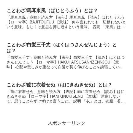
ことわざ/馬耳東風（ばじとうふう）とは？
「馬耳東風」意味と読み方 【表記】馬耳東風 【読み】ばじとうふう
【ローマ字】BAJITOUFUU 【意味】 何を言われても一切動じないと
いう意味。もしくは意思を押し通すという意味。 説明 「東風」は春
を知らせる風であり、人の心を和ま...
ことわざ/白髪三千丈（はくはつさんぜんじょう）と
は？
「白髪三千丈」意味と読み方 【表記】白髪三千丈 【読み】はくはつ
さんぜんじょう 【ローマ字】HAKUHATSUSANNZENNJOU 【意
味】 心配や悲しみが重なって白髪が長く伸びることを誇張していっ
た言葉。 説明 長年の悲しみや愁い...
ことわざ/歯に衣着せぬ（はにきぬきせぬ）とは？
「歯に衣着せぬ」意味と読み方 【表記】歯に衣着せぬ 【読み】はに
きぬきせぬ 【ローマ字】HANIKINUKISENU 【意味】 遠慮しない
で、思うことをずけずけと言うこと。 説明 「衣」とは、衣服・着物
のこと。袴に対して、上半身に着る...
スポンサーリンク