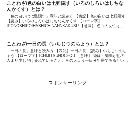
ことわざ/色の白いは七難隠す（いろのしろいはしちな
んかくす）とは？
「色の白いは七難隠す」意味と読み方 【表記】色の白いは七難隠す
【読み】いろのしろいはしちなんかくす 【ローマ字】
IRONOSHIROIHASHICHINANNKAKUSU 【意味】 色白の女性は、多
少欠点があっても、美しく見えるという...
ことわざ/一日の長（いちじつのちょう）とは？
「一日の長」意味と読み方 【表記】一日の長 【読み】いちじつのち
ょう 【ローマ字】ICHIJITSUNOCHOU 【意味】 経験・知識が他の
人より少しだけ優れていること。その人より一日分年長であるという
意から。 説明 一日だけ先に生ま...
スポンサーリンク