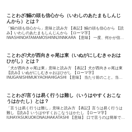
災難に遭うことが多いという意味。また、思い...
ことわざ/鰯の頭も信心から（いわしのあたまもしんじ
んから）とは？
「鰯の頭も信心から」意味と読み方 【表記】鰯の頭も信心から 【読
み】いわしのあたまもしんじんから 【ローマ字】
IWASHINOATAMAMOSHINNJINNKARA 【意味】 一度、何かが信仰
の対象となってしまえば、ありがたいものに思...
ことわざ/犬が西向きゃ尾は東（いぬがにしむきゃおは
ひがし）とは？
「犬が西向きゃ尾は東」意味と読み方 【表記】犬が西向きゃ尾は東
【読み】いぬがにしむきゃおはひがし 【ローマ字】
INUGANISHIMUKYAOHAHIGASHI 【意味】 当たり前のこと。当然
であること。 説明 犬が西を向けば、当然...
ことわざ/言うは易く行うは難し（いうはやすくおこな
うはかたし）とは？
「言うは易く行うは難し」意味と読み方 【表記】言うは易く行うは
難し 【読み】いうはやすくおこなうはかたし 【ローマ字】
IUHAYASUKUOKONAUHAKATASHI 【意味】 口で言うのは簡単であ
っても、実行するのは難しいという意味...