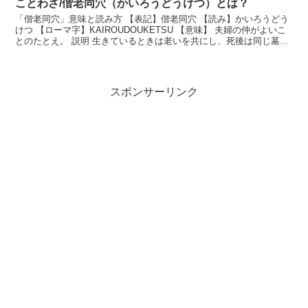
ことわざ/偕老同穴（かいろうどうけつ）とは？
「偕老同穴」意味と読み方 【表記】偕老同穴 【読み】かいろうどう
けつ 【ローマ字】KAIROUDOUKETSU 【意味】 夫婦の仲がよいこ
とのたとえ。 説明 生きているときは老いを共にし、死後は同じ墓の
穴に葬られることから、夫婦の仲が...
スポンサーリンク