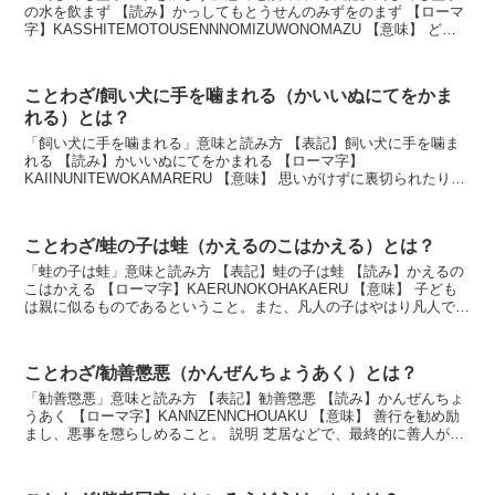
の水を飲まず 【読み】かっしてもとうせんのみずをのまず 【ローマ
字】KASSHITEMOTOUSENNNOMIZUWONOMAZU 【意味】 どん
なに苦しくても不正なことには...
ことわざ/飼い犬に手を噛まれる（かいいぬにてをかま
れる）とは？
「飼い犬に手を噛まれる」意味と読み方 【表記】飼い犬に手を噛ま
れる 【読み】かいいぬにてをかまれる 【ローマ字】
KAIINUNITEWOKAMARERU 【意味】 思いがけずに裏切られたり、
害を受けたりすること。 説明 日頃から特別に...
ことわざ/蛙の子は蛙（かえるのこはかえる）とは？
「蛙の子は蛙」意味と読み方 【表記】蛙の子は蛙 【読み】かえるの
こはかえる 【ローマ字】KAERUNOKOHAKAERU 【意味】 子ども
は親に似るものであるということ。また、凡人の子はやはり凡人であ
るというたとえ。 説明 子供が年を...
ことわざ/勧善懲悪（かんぜんちょうあく）とは？
「勧善懲悪」意味と読み方 【表記】勧善懲悪 【読み】かんぜんちょ
うあく 【ローマ字】KANNZENNCHOUAKU 【意味】 善行を勧め励
まし、悪事を懲らしめること。 説明 芝居などで、最終的に善人が栄
え、悪は滅びるという筋書きに使わ...