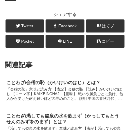
シェアする
Twitter
Facebook
はてブ
Pocket
LINE
コピー
関連記事
ことわざ/会稽の恥（かいけいのはじ）とは？
「会稽の恥」意味と読み方 【表記】会稽の恥 【読み】かいけいのは
じ 【ローマ字】KAIKEINOHAJI 【意味】 戦いや勝負ごとに負け、他
人から受けた耐え難いほどの辱めのこと。 説明 中国の春秋時代、越
王勾践が呉王夫差と会稽山で戦っ...
ことわざ/渇しても盗泉の水を飲まず（かっしてもとう
せんのみずをのまず）とは？
「渇しても盗泉の水を飲まず」意味と読み方 【表記】渇しても盗泉