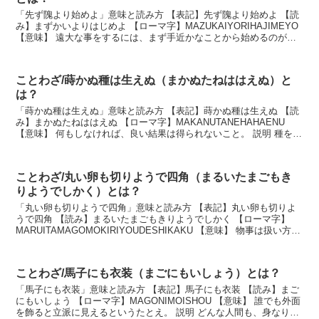
「先ず隗より始めよ」意味と読み方 【表記】先ず隗より始めよ 【読
み】まずかいよりはじめよ 【ローマ字】MAZUKAIYORIHAJIMEYO
【意味】 遠大な事をするには、まず手近かなことから始めるのがよ
いという意味。 説明 遠大な事...
ことわざ/蒔かぬ種は生えぬ（まかぬたねははえぬ）と
は？
「蒔かぬ種は生えぬ」意味と読み方 【表記】蒔かぬ種は生えぬ 【読
み】まかぬたねははえぬ 【ローマ字】MAKANUTANEHAHAENU
【意味】 何もしなければ、良い結果は得られないこと。 説明 種を蒔
かなければ花も実もなるはずなどな...
ことわざ/丸い卵も切りようで四角（まるいたまごもき
りようでしかく）とは？
「丸い卵も切りようで四角」意味と読み方 【表記】丸い卵も切りよ
うで四角 【読み】まるいたまごもきりようでしかく 【ローマ字】
MARUITAMAGOMOKIRIYOUDESHIKAKU 【意味】 物事は扱い方に
よって、円満に終わったり、角...
ことわざ/馬子にも衣装（まごにもいしょう）とは？
「馬子にも衣装」意味と読み方 【表記】馬子にも衣装 【読み】まご
にもいしょう 【ローマ字】MAGONIMOISHOU 【意味】 誰でも外面
を飾ると立派に見えるというたとえ。 説明 どんな人間も、身なりを