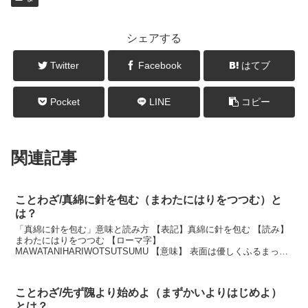
シェアする
Twitter
Facebook
はてブ
Pocket
LINE
コピー
関連記事
ことわざ/真綿に針を包む（まわたにはりをつつむ）と
は？
「真綿に針を包む」意味と読み方 【表記】真綿に針を包む 【読み】
まわたにはりをつつむ 【ローマ字】
MAWATANIHARIWOTSUTSUMU 【意味】 表面は優しくふるまって
いるがが、内心では悪意を持っていること。 説明 ふんわりと...
ことわざ/先ず隗より始めよ（まずかいよりはじめよ）
とは？