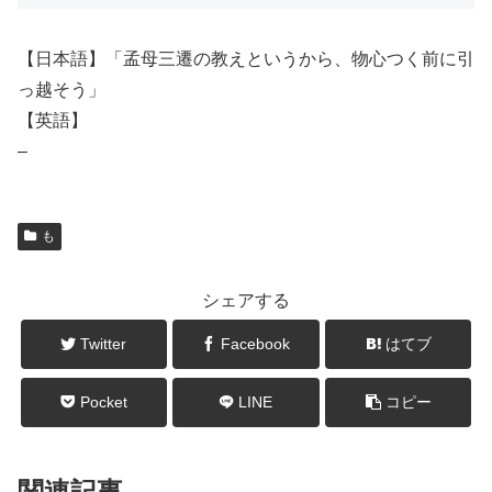
【日本語】「孟母三遷の教えというから、物心つく前に引
っ越そう」
【英語】
–
も
シェアする
Twitter
Facebook
はてブ
Pocket
LINE
コピー
関連記事