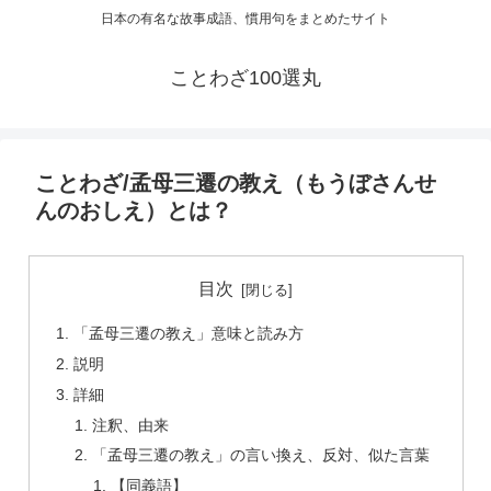
日本の有名な故事成語、慣用句をまとめたサイト
ことわざ100選丸
ことわざ/孟母三遷の教え（もうぼさんせ
んのおしえ）とは？
目次
「孟母三遷の教え」意味と読み方
説明
詳細
注釈、由来
「孟母三遷の教え」の言い換え、反対、似た言葉
【同義語】