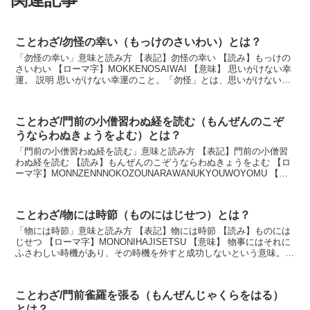
ことわざ/勿怪の幸い（もっけのさいわい）とは？
「勿怪の幸い」意味と読み方 【表記】勿怪の幸い 【読み】もっけの
さいわい 【ローマ字】MOKKENOSAIWAI 【意味】 思いがけない幸
運。 説明 思いがけない幸運のこと。「勿怪」とは、思いがけないこ
と、または意外なこと。想像も出来...
ことわざ/門前の小僧習わぬ経を読む（もんぜんのこぞ
うならわぬきょうをよむ）とは？
「門前の小僧習わぬ経を読む」意味と読み方 【表記】門前の小僧習
わぬ経を読む 【読み】もんぜんのこぞうならわぬきょうをよむ 【ロ
ーマ字】MONNZENNNOKOZOUNARAWANUKYOUWOYOMU 【意
味】 人は自分の置かれている環...
ことわざ/物には時節（ものにはじせつ）とは？
「物には時節」意味と読み方 【表記】物には時節 【読み】ものには
じせつ 【ローマ字】MONONIHAJISETSU 【意味】 物事にはそれに
ふさわしい時機があり、その時機を外すと成功しないという意味。
説明 何事にも時機というものがあ...
ことわざ/門前雀羅を張る（もんぜんじゃくらをはる）
とは？