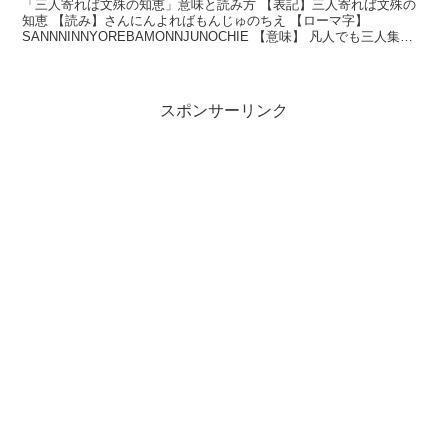
「三人寄れば文殊の知恵」意味と読み方 【表記】三人寄れば文殊の
知恵 【読み】さんにんよればもんじゅのちえ 【ローマ字】
SANNNINNYOREBAMONNJUNOCHIE 【意味】 凡人でも三人集ま
って相談すれば、よい知恵がでるものだと...
スポンサーリンク