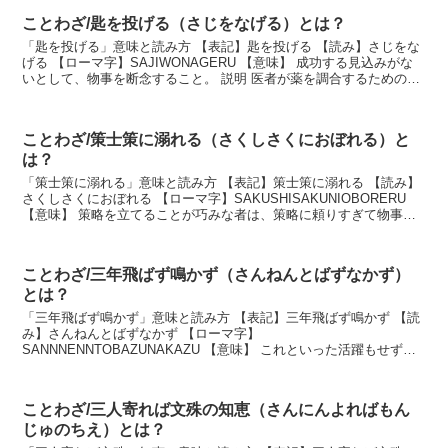
ことわざ/匙を投げる（さじをなげる）とは？
「匙を投げる」意味と読み方 【表記】匙を投げる 【読み】さじをな
げる 【ローマ字】SAJIWONAGERU 【意味】 成功する見込みがな
いとして、物事を断念すること。 説明 医者が薬を調合するための匙
を投げ出して、「もう治療法がない」...
ことわざ/策士策に溺れる（さくしさくにおぼれる）と
は？
「策士策に溺れる」意味と読み方 【表記】策士策に溺れる 【読み】
さくしさくにおぼれる 【ローマ字】SAKUSHISAKUNIOBORERU
【意味】 策略を立てることが巧みな者は、策略に頼りすぎて物事の
大局を見失い、かえって失敗する。 ...
ことわざ/三年飛ばず鳴かず（さんねんとばずなかず）
とは？
「三年飛ばず鳴かず」意味と読み方 【表記】三年飛ばず鳴かず 【読
み】さんねんとばずなかず 【ローマ字】
SANNNENNTOBAZUNAKAZU 【意味】 これといった活躍もせず、
ひたすら力を蓄えていること。 説明 大いに活躍する機会を...
ことわざ/三人寄れば文殊の知恵（さんにんよればもん
じゅのちえ）とは？