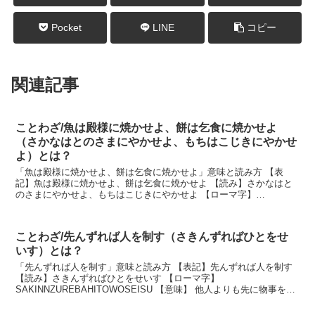
Pocket
LINE
コピー
関連記事
ことわざ/魚は殿様に焼かせよ、餅は乞食に焼かせよ
（さかなはとのさまにやかせよ、もちはこじきにやかせ
よ）とは？
「魚は殿様に焼かせよ、餅は乞食に焼かせよ」意味と読み方 【表
記】魚は殿様に焼かせよ、餅は乞食に焼かせよ 【読み】さかなはと
のさまにやかせよ、もちはこじきにやかせよ 【ローマ字】
SAKANAHATONOSAMANIYAKASEYO,MOCH...
ことわざ/先んずれば人を制す（さきんずればひとをせ
いす）とは？
「先んずれば人を制す」意味と読み方 【表記】先んずれば人を制す
【読み】さきんずればひとをせいす 【ローマ字】
SAKINNZUREBAHITOWOSEISU 【意味】 他人よりも先に物事を行
えば、有利な立場に立てるということ。 説明 ...