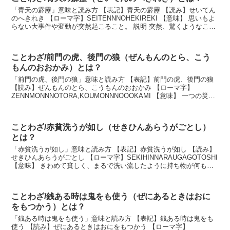
「青天の霹靂」意味と読み方 【表記】青天の霹靂 【読み】せいてん
のへきれき 【ローマ字】SEITENNNOHEKIREKI 【意味】 思いもよ
らない大事件や変動が突然起こること。 説明 突然、驚くようなこと
が起きたときに使うたとえ。青...
ことわざ/前門の虎、後門の狼（ぜんもんのとら、こう
もんのおおかみ）とは？
「前門の虎、後門の狼」意味と読み方 【表記】前門の虎、後門の狼
【読み】ぜんもんのとら、こうもんのおおかみ 【ローマ字】
ZENNMONNNOTORA,KOUMONNNOOOKAMI 【意味】 一つの災難
を逃れても、さらにまた別の災いに遭...
ことわざ/赤貧洗うが如し（せきひんあらうがごとし）
とは？
「赤貧洗うが如し」意味と読み方 【表記】赤貧洗うが如し 【読み】
せきひんあらうがごとし 【ローマ字】SEKIHINNARAUGAGOTOSHI
【意味】 きわめて貧しく、まるで洗い流したように持ち物が何もな
いさま。 説明 「赤」は、ま...
ことわざ/銭ある時は鬼をも使う（ぜにあるときはおに
をもつかう）とは？
「銭ある時は鬼をも使う」意味と読み方 【表記】銭ある時は鬼をも
使う 【読み】ぜにあるときはおにをもつかう 【ローマ字】