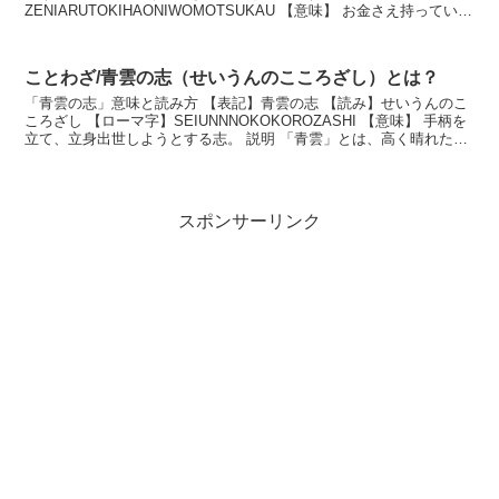
ZENIARUTOKIHAONIWOMOTSUKAU 【意味】 お金さえ持っていれ
ば、どんな人でも意のままに使えるとい...
ことわざ/青雲の志（せいうんのこころざし）とは？
「青雲の志」意味と読み方 【表記】青雲の志 【読み】せいうんのこ
ころざし 【ローマ字】SEIUNNNOKOKOROZASHI 【意味】 手柄を
立て、立身出世しようとする志。 説明 「青雲」とは、高く晴れた空
の意味から、高位高官、立身出...
スポンサーリンク