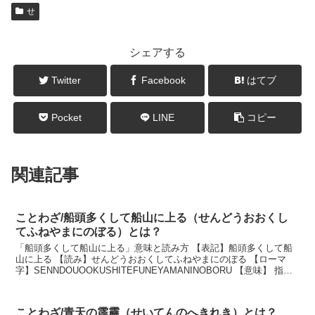
せ
シェアする
Twitter
Facebook
はてブ
Pocket
LINE
コピー
関連記事
ことわざ/船頭多くして船山に上る（せんどうおおくし
てふねやまにのぼる）とは？
「船頭多くして船山に上る」意味と読み方 【表記】船頭多くして船
山に上る 【読み】せんどうおおくしてふねやまにのぼる 【ローマ
字】SENNDOUOOKUSHITEFUNEYAMANINOBORU 【意味】 指揮
をとる人が多くて統一が取れず...
ことわざ/青天の霹靂（せいてんのへきれき）とは？