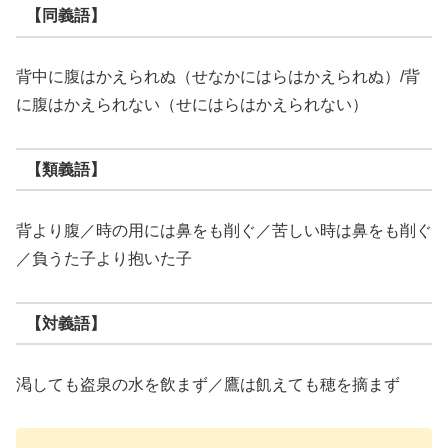
【同義語】
背中に腹はかえられぬ（せなかにはらはかえられぬ）/背
に腹はかえられない（せにはらはかえられない）
【類義語】
背より腹／時の用には鼻をも削ぐ／苦しい時は鼻をも削ぐ
／負うた子より抱いた子
【対義語】
渇しても盗泉の水を飲まず／鷹は飢えても穂を摘まず