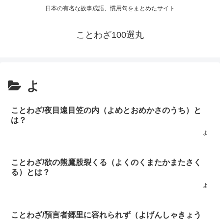
日本の有名な故事成語、慣用句をまとめたサイト
ことわざ100選丸
よ
ことわざ/夜目遠目笠の内（よめとおめかさのうち）と
は？
よ
ことわざ/欲の熊鷹股裂くる（よくのくまたかまたさく
る）とは？
よ
ことわざ/預言者郷里に容れられず（よげんしゃきょう