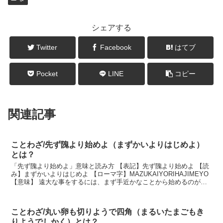
シェアする
Twitter
Facebook
はてブ
Pocket
LINE
コピー
関連記事
ことわざ/先ず隗より始めよ（まずかいよりはじめよ）
とは？
「先ず隗より始めよ」意味と読み方 【表記】先ず隗より始めよ 【読
み】まずかいよりはじめよ 【ローマ字】MAZUKAIYORIHAJIMEYO
【意味】 遠大な事をするには、まず手近かなことから始めるのがよ
いという意味。 説明 遠大な事...
ことわざ/丸い卵も切りようで四角（まるいたまごもき
りようでしかく）とは？