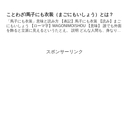
せて待っている間が最も良い時期で、...
ことわざ/馬子にも衣装（まごにもいしょう）とは？
「馬子にも衣装」意味と読み方 【表記】馬子にも衣装 【読み】まご
にもいしょう 【ローマ字】MAGONIMOISHOU 【意味】 誰でも外面
を飾ると立派に見えるというたとえ。 説明 どんな人間も、身なりを
整えれば、それなりに見えるという...
スポンサーリンク