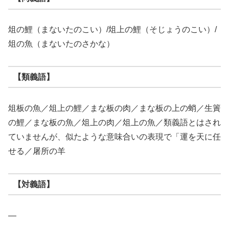
俎の鯉（まないたのこい）/俎上の鯉（そじょうのこい）/
俎の魚（まないたのさかな）
【類義語】
俎板の魚／俎上の鯉／まな板の肉／まな板の上の蛸／生簀
の鯉／まな板の魚／俎上の肉／俎上の魚／類義語とはされ
ていませんが、似たような意味合いの表現で「運を天に任
せる／屠所の羊
【対義語】
―