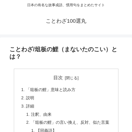
日本の有名な故事成語、慣用句をまとめたサイト
ことわざ100選丸
ことわざ/俎板の鯉（まないたのこい）と
は？
目次
「俎板の鯉」意味と読み方
説明
詳細
注釈、由来
「俎板の鯉」の言い換え、反対、似た言葉
【同義語】