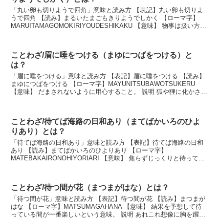
「丸い卵も切りようで四角」意味と読み方 【表記】丸い卵も切りよ
うで四角 【読み】まるいたまごもきりようでしかく 【ローマ字】
MARUITAMAGOMOKIRIYOUDESHIKAKU 【意味】 物事は扱い方に
よって、円満に終わったり、角...
ことわざ/眉に唾をつける（まゆにつばをつける）と
は？
「眉に唾をつける」意味と読み方 【表記】眉に唾をつける 【読み】
まゆにつばをつける 【ローマ字】MAYUNITSUBAWOTSUKERU
【意味】 だまされないように用心すること。 説明 狐や狸に化かされ
ないためには、眉に唾をつけると...
ことわざ/待てば海路の日和あり（まてばかいろのひよ
りあり）とは？
「待てば海路の日和あり」意味と読み方 【表記】待てば海路の日和
あり 【読み】まてばかいろのひよりあり 【ローマ字】
MATEBAKAIRONOHIYORIARI 【意味】 焦らずじっくりと待ってい
れば、やがてよい機会が巡ってくるという意味...
ことわざ/待つ間が花（まつまがはな）とは？
「待つ間が花」意味と読み方 【表記】待つ間が花 【読み】まつまが
はな 【ローマ字】MATSUMAGAHANA 【意味】 結果を予想して待
っている間が一番楽しいという意味。 説明 あれこれ想像に胸を躍ら