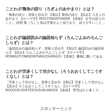
ことわざ/魯魚の誤り（ろぎょのあやまり）とは？
「魯魚の誤り」意味と読み方 【表記】魯魚の誤り 【読み】ろぎょの
あやまり 【ローマ字】ROGYONOAYAMARI 【意味】 文字の誤りの
こと。 説明 魯（ろ）と魚は字形がよく似ており、誤りやすいことか
ら。似た文字のあやまり。「抱朴子...
ことわざ/論語読みの論語知らず（ろんごよみのろんご
しらず）とは？
「論語読みの論語知らず」意味と読み方 【表記】論語読みの論語知
らず 【読み】ろんごよみのろんごしらず 【ローマ字】
RONNGOYOMINORONNGOSHIRAZU 【意味】 書物に書いてある内
容、理論、理屈を理解するだけで、それを生か...
ことわざ/労多くして功少なし（ろうおおくしてこうす
くなし）とは？
「労多くして功少なし」意味と読み方 【表記】労多くして功少なし
【読み】ろうおおくしてこうすくなし 【ローマ字】
ROUOOKUSHITEKOUSUKUNASHI 【意味】 苦労ばかり多くて、効
果が上がっていないこと。 説明 苦労したわ...
スポンサーリンク