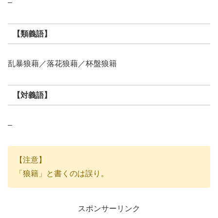
–
【類義語】
乱暴狼藉／落花狼藉／杯盤狼籍
【対義語】
–
【注意】
「狼籍」と書くのは誤り。
スポンサーリンク