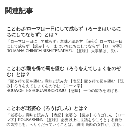
関連記事
ことわざ/ローマは一日にして成らず（ろーまはいちに
ちにしてならず）とは？
「ローマは一日にして成らず」意味と読み方 【表記】ローマは一日
にして成らず 【読み】ろーまはいちにちにしてならず 【ローマ字】
RO-MAHAICHINICHINISHITENARAZU 【意味】 大事業は、長い年
月の努力なしでは成し遂げ...
ことわざ/隴を得て蜀を望む（ろうをえてしょくをのぞ
む）とは？
「隴を得て蜀を望む」意味と読み方 【表記】隴を得て蜀を望む 【読
み】ろうをえてしょくをのぞむ 【ローマ字】
ROUWOETESHOKUWONOZOMU 【意味】 一つの望みを遂げる
と、次の望みを抱くようになるということ。欲望には限りがない...
ことわざ/老婆心（ろうばしん）とは？
「老婆心」意味と読み方 【表記】老婆心 【読み】ろうばしん 【ロー
マ字】ROUBASHINN 【意味】 必要以上に世話をやこうとする自分
の気持ちを、へりくだっていうことば。 説明 高齢の女性が、度を越
してあれこれと気を遣うことから転じ...