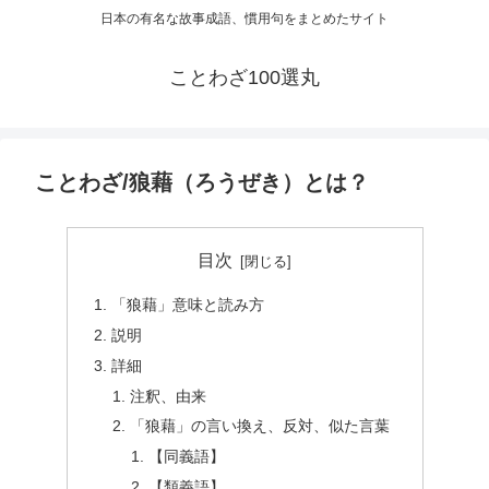
日本の有名な故事成語、慣用句をまとめたサイト
ことわざ100選丸
ことわざ/狼藉（ろうぜき）とは？
目次
「狼藉」意味と読み方
説明
詳細
注釈、由来
「狼藉」の言い換え、反対、似た言葉
【同義語】
【類義語】