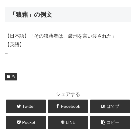
「狼藉」の例文
【日本語】「その狼藉者は、厳刑を言い渡された」
【英語】
–
ろ
シェアする
Twitter
Facebook
はてブ
Pocket
LINE
コピー