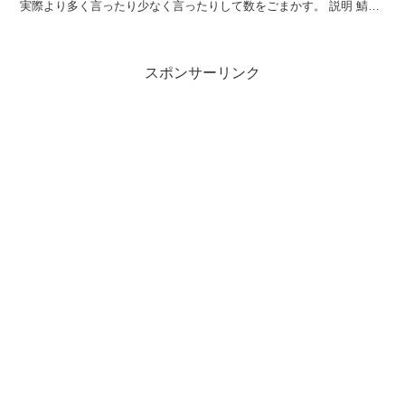
実際より多く言ったり少なく言ったりして数をごまかす。 説明 鯖は
「生き腐れ」と呼ばれるほど傷みやすく、...
スポンサーリンク