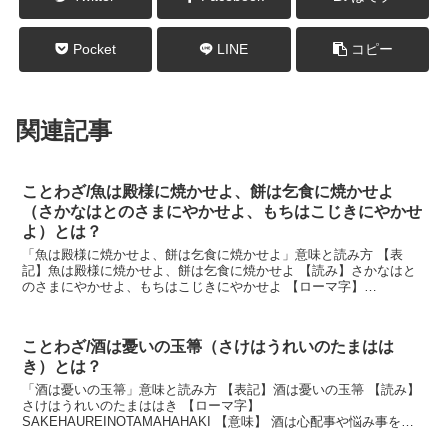
Pocket
LINE
コピー
関連記事
ことわざ/魚は殿様に焼かせよ、餅は乞食に焼かせよ
（さかなはとのさまにやかせよ、もちはこじきにやかせ
よ）とは？
「魚は殿様に焼かせよ、餅は乞食に焼かせよ」意味と読み方 【表
記】魚は殿様に焼かせよ、餅は乞食に焼かせよ 【読み】さかなはと
のさまにやかせよ、もちはこじきにやかせよ 【ローマ字】
SAKANAHATONOSAMANIYAKASEYO,MOCH...
ことわざ/酒は憂いの玉箒（さけはうれいのたまはは
き）とは？
「酒は憂いの玉箒」意味と読み方 【表記】酒は憂いの玉箒 【読み】
さけはうれいのたまははき 【ローマ字】
SAKEHAUREINOTAMAHAHAKI 【意味】 酒は心配事や悩み事を取
り除いてくれるすばらしいほうきのようなものだ。 説明 ...