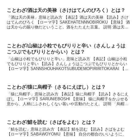
ことわざ/酒は天の美禄（さけはてんのびろく）とは？
「酒は天の美禄」意味と読み方 【表記】酒は天の美禄 【読み】さけ
はてんのびろく 【ローマ字】SAKEHATENNNOBIROKU 【意味】 酒
は天からの賜り物だということ。酒をたたえた言葉。 説明 酒は天か
らの有り難い贈り物だという、...
ことわざ/山椒は小粒でもぴりりと辛い（さんしょうは
こつぶでもぴりりとからい）とは？
「山椒は小粒でもぴりりと辛い」意味と読み方 【表記】山椒は小粒
でもぴりりと辛い 【読み】さんしょうはこつぶでもぴりりとからい
【ローマ字】SANNSHOUHAKOTSUBUDEMOPIRIRITOKARAI 【意
味】 山椒の実は小さいが...
ことわざ/猿に烏帽子（さるにえぼし）とは？
「猿に烏帽子」意味と読み方 【表記】猿に烏帽子 【読み】さるにえ
ぼし 【ローマ字】SARUNIEBOSHI 【意味】 猿に烏帽子をかぶせる
意から、人柄にふさわしくない装いや言動のたとえ。 説明 「烏帽
子」とは、成人男性が礼服を着用する...
ことわざ/鯖を読む（さばをよむ）とは？
「鯖を読む」意味と読み方 【表記】鯖を読む 【読み】さばをよむ
【ローマ字】SABAWOYOMU 【意味】 自分の都合のいいように、