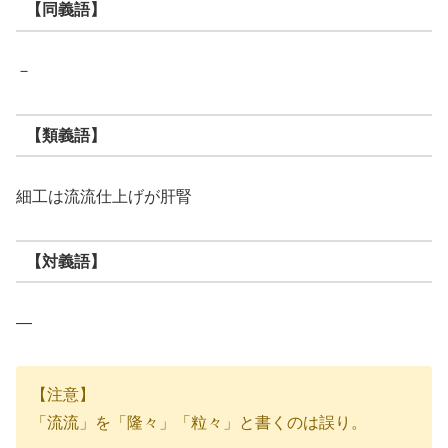
【同義語】
－
【類義語】
細工は流流仕上げが肝腎
【対義語】
―
【注意】
「流流」を「隆々」「粒々」と書くのは誤り。