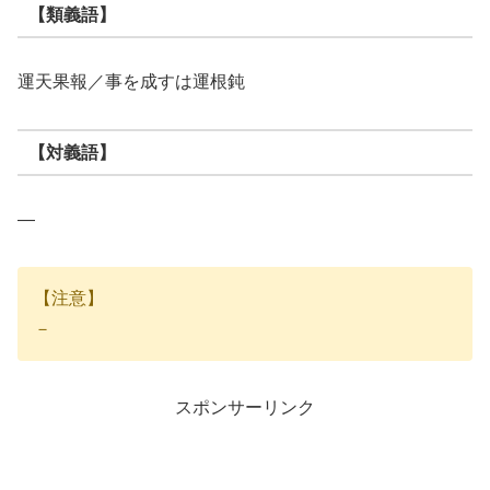
【類義語】
運天果報／事を成すは運根鈍
【対義語】
―
【注意】
－
スポンサーリンク