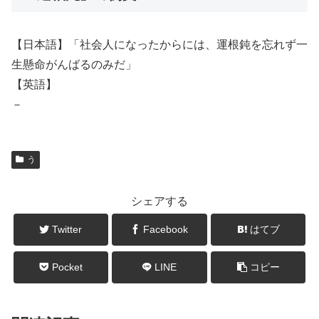
【日本語】「社会人になったからには、運根鈍を忘れず一
生懸命がんばるのみだ」
【英語】
－
う
シェアする
Twitter
Facebook
はてブ
Pocket
LINE
コピー