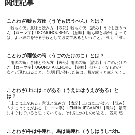
関連記事
ことわざ/嘘も方便（うそもほうべん）とは？
「嘘も方便」意味と読み方 【表記】嘘も方便 【読み】うそもほうべ
ん 【ローマ字】USOMOHOUBENN 【意味】 嘘も時と場合によって
は、よい結果を得る手段として必要であるということ。 説明 「誰か
のために」と思うなら嘘も必要である...
ことわざ/雨後の筍（うごのたけのこ）とは？
「雨後の筍」意味と読み方 【表記】雨後の筍 【読み】うごのたけの
こ 【ローマ字】UGONOTAKENOKO 【意味】 似たようなものが
次々と現れ出ること。 説明 雨が降った後は、筍が続々と生えてくる
ことからいう。同じようなことが次々と...
ことわざ/上には上がある（うえにはうえがある）と
は？
「上には上がある」意味と読み方 【表記】上には上がある 【読み】
うえにはうえがある 【ローマ字】UENIHAUEGAARU 【意味】 最高
にすぐれていると思っていても、それ以上のものがある。 説明 感嘆
したり呆れたりするときの気持ちを...
ことわざ/牛は牛連れ、馬は馬連れ（うしはうしづれ、