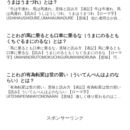
うまはうまづれ）とは？
「牛は牛連れ、馬は馬連れ」意味と読み方 【表記】牛は牛連れ、馬
は馬連れ 【読み】うしはうしづれ、うまはうまづれ 【ローマ字】
USHIHAUSHIDURE,UMAHAUMADURE 【意味】 似た者同士が自然
に集まること。 説明 牛と馬...
ことわざ/馬に乗るとも口車に乗るな（うまにのるとも
くちぐるまにのるな）とは？
「馬に乗るとも口車に乗るな」意味と読み方 【表記】馬に乗るとも
口車に乗るな 【読み】うまにのるともくちぐるまにのるな 【ローマ
字】UMANINORUTOMOKUCHIGURUMANINORUNA 【意味】 巧み
な言葉や、うまい話には注意...
ことわざ/有為転変は世の習い（ういてんぺんはよのな
らい）とは？
「有為転変は世の習い」意味と読み方 【表記】有為転変は世の習い
【読み】ういてんぺんはよのならい 【ローマ字】
UITENNPENNHAYONONARAI 【意味】 激しく移り変わるのはこの
世の常であるという意味。 説明 この世で起きる...
スポンサーリンク