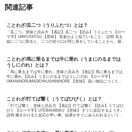
関連記事
ことわざ/瓜二つ（うりふたつ）とは？
「瓜二つ」意味と読み方 【表記】瓜二つ 【読み】うりふたつ 【ロー
マ字】URIFUTATSU 【意味】 容姿がよく似ていること。 説明 瓜を
縦に二つに割ると、二つの切り口が同じ形をしていることから、親子
や兄弟などの容貌が似ていることの...
ことわざ/馬に乗るまでは牛に乗れ（うまにのるまでは
うしにのれ）とは？
「馬に乗るまでは牛に乗れ」意味と読み方 【表記】馬に乗るまでは
牛に乗れ 【読み】うまにのるまではうしにのれ 【ローマ字】
UMANINORUMADEHAUSHININORE 【意味】 高い地位につくため
には、まず低い地位で力をつけよという...
ことわざ/打てば響く（うてばひびく）とは？
「打てば響く」意味と読み方 【表記】打てば響く 【読み】うてばひ
びく 【ローマ字】UTEBAHIBIKU 【意味】 すぐに反応するようす。
説明 働きかけると反応が早い事。結果がすぐにあらわれるという
事。また反応が素早いだけでなく、そ...