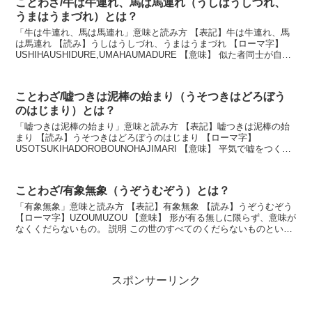
ことわざ/牛は牛連れ、馬は馬連れ（うしはうしづれ、
うまはうまづれ）とは？
「牛は牛連れ、馬は馬連れ」意味と読み方 【表記】牛は牛連れ、馬
は馬連れ 【読み】うしはうしづれ、うまはうまづれ 【ローマ字】
USHIHAUSHIDURE,UMAHAUMADURE 【意味】 似た者同士が自然
に集まること。 説明 牛と馬...
ことわざ/嘘つきは泥棒の始まり（うそつきはどろぼう
のはじまり）とは？
「嘘つきは泥棒の始まり」意味と読み方 【表記】嘘つきは泥棒の始
まり 【読み】うそつきはどろぼうのはじまり 【ローマ字】
USOTSUKIHADOROBOUNOHAJIMARI 【意味】 平気で嘘をつく人
は、盗みをすることさえ悪い事だと思わ...
ことわざ/有象無象（うぞうむぞう）とは？
「有象無象」意味と読み方 【表記】有象無象 【読み】うぞうむぞう
【ローマ字】UZOUMUZOU 【意味】 形が有る無しに限らず、意味が
なくくだらないもの。 説明 この世のすべてのくだらないものという
意味。本来は「有相無相（うそうむそ...
スポンサーリンク