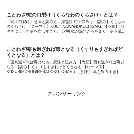
の身や味方を苦しめること。苦し紛...
ことわざ/蛇の口裂け（くちなわのくちさけ）とは？
「蛇の口裂け」意味と読み方 【表記】蛇の口裂け 【読み】くちなわ
のくちさけ 【ローマ字】KUCHINAWANOKUCHISAKE 【意味】 欲
深さによって身を亡ぼすこと。 説明 欲が深すぎるあまり、身を滅ぼ
す事。ヘビは欲深く、自分の口...
ことわざ/薬も過ぎれば毒となる（くすりもすぎればど
くとなる）とは？
「薬も過ぎれば毒となる」意味と読み方 【表記】薬も過ぎれば毒と
なる 【読み】くすりもすぎればどくとなる 【ローマ字】
KUSURIMOSUGIREBADOKUTONARU 【意味】 薬も飲みすぎれ
ば、かえって健康を損ねる。 説明 病気に...
スポンサーリンク