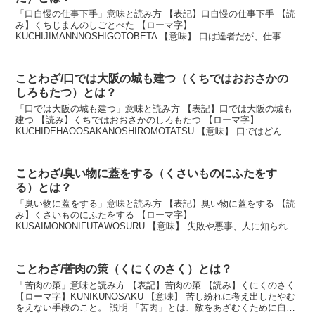
「口自慢の仕事下手」意味と読み方 【表記】口自慢の仕事下手 【読
み】くちじまんのしごとべた 【ローマ字】
KUCHIJIMANNNOSHIGOTOBETA 【意味】 口は達者だが、仕事は
さっぱりできないこと。 説明 口だけは達者だが、仕...
ことわざ/口では大阪の城も建つ（くちではおおさかの
しろもたつ）とは？
「口では大阪の城も建つ」意味と読み方 【表記】口では大阪の城も
建つ 【読み】くちではおおさかのしろもたつ 【ローマ字】
KUCHIDEHAOOSAKANOSHIROMOTATSU 【意味】 口ではどんな
大きなことでも言えるという意味。 ...
ことわざ/臭い物に蓋をする（くさいものにふたをす
る）とは？
「臭い物に蓋をする」意味と読み方 【表記】臭い物に蓋をする 【読
み】くさいものにふたをする 【ローマ字】
KUSAIMONONIFUTAWOSURU 【意味】 失敗や悪事、人に知られた
くない事柄を一時しのぎの手段で隠そうとすること。 説...
ことわざ/苦肉の策（くにくのさく）とは？
「苦肉の策」意味と読み方 【表記】苦肉の策 【読み】くにくのさく
【ローマ字】KUNIKUNOSAKU 【意味】 苦し紛れに考え出したやむ
をえない手段のこと。 説明 「苦肉」とは、敵をあざむくために自分