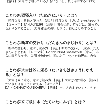
【意味】 旅先では知っている人もいないし、長く滞在するわけでも
ないから、どんなに恥ずかしいこ...
ことわざ/狸寝入り（たぬきねいり）とは？
「狸寝入り」意味と読み方 【表記】狸寝入り 【読み】たぬきねいり
【ローマ字】TANUKINEIRI 【意味】 都合の悪い時などに、眠ってい
るふりをすること。 説明 都合の悪いときに、寝たふりをすること。
人をだますとされている狸が気を...
ことわざ/断琴の交わり（だんきんのまじわり）とは？
「断琴の交わり」意味と読み方 【表記】断琴の交わり 【読み】だん
きんのまじわり 【ローマ字】DANNKINNNOMAJIWARI 【意味】 非
常に親密な友情。 説明 春秋時代、琴の名手であった伯牙は、自分の
琴の音を心から理解してくれた...
ことわざ/大吉は凶に還る（だいきちはきょうにかえ
る）とは？
「大吉は凶に還る」意味と読み方 【表記】大吉は凶に還る 【読み】
だいきちはきょうにかえる 【ローマ字】
DAIKICHIHAKYOUNIKAERU 【意味】 吉も大吉までいくと、かえっ
て凶に近づくという意味。 説明 易の卦から出た言葉で...
ことわざ/立て板に水（たていたにみず）とは？