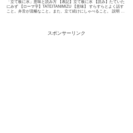
「立て板に水」意味と読み方 【表記】立て板に水 【読み】たていた
にみず 【ローマ字】TATEITANIMIZU 【意味】 すらすらとよく話す
こと。弁舌が流暢なこと。また、立て続けにしゃべること。 説明 立
てかけてある板に水を流すように...
スポンサーリンク